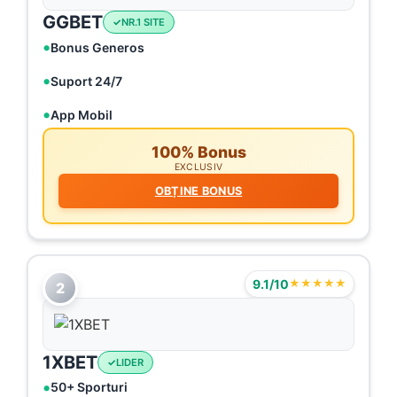
GGBET
NR.1 SITE
Bonus Generos
Suport 24/7
App Mobil
100% Bonus
EXCLUSIV
OBȚINE BONUS
9.1/10
★★★★★
2
1XBET
LIDER
50+ Sporturi