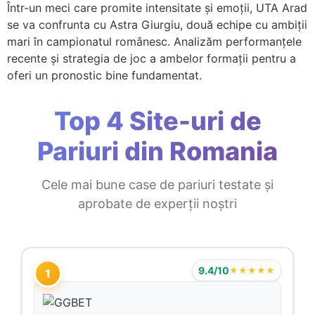
Într-un meci care promite intensitate și emoții, UTA Arad
se va confrunta cu Astra Giurgiu, două echipe cu ambiții
mari în campionatul românesc. Analizăm performanțele
recente și strategia de joc a ambelor formații pentru a
oferi un pronostic bine fundamentat.
Top 4 Site-uri de
Pariuri din Romania
Cele mai bune case de pariuri testate și
aprobate de experții noștri
9.4/10
★★★★★
1