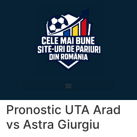
Pronostic UTA Arad
vs Astra Giurgiu