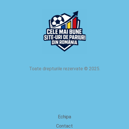
Toate drepturile rezervate
©
2025.
despre noi
Echipa
Contact