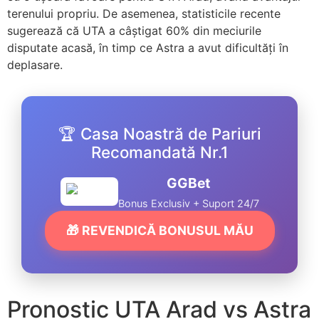
terenului propriu. De asemenea, statisticile recente
sugerează că UTA a câștigat 60% din meciurile
disputate acasă, în timp ce Astra a avut dificultăți în
deplasare.
🏆 Casa Noastră de Pariuri
Recomandată Nr.1
GGBet
Bonus Exclusiv + Suport 24/7
🎁 REVENDICĂ BONUSUL MĂU
Pronostic UTA Arad vs Astra