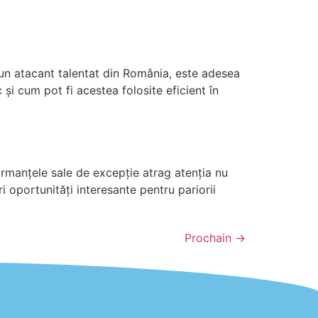
c, un atacant talentat din România, este adesea
și cum pot fi acestea folosite eficient în
ormanțele sale de excepție atrag atenția nu
i oportunități interesante pentru pariorii
Prochain
→