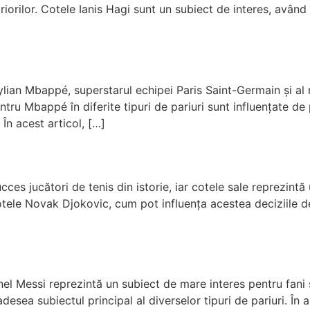
riorilor. Cotele Ianis Hagi sunt un subiect de interes, având
ian Mbappé, superstarul echipei Paris Saint-Germain și al na
ntru Mbappé în diferite tipuri de pariuri sunt influențate de
 În acest articol, […]
es jucători de tenis din istorie, iar cotele sale reprezintă 
otele Novak Djokovic, cum pot influența acestea deciziile de 
onel Messi reprezintă un subiect de mare interes pentru fani 
adesea subiectul principal al diverselor tipuri de pariuri. Î