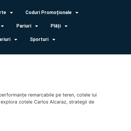
rte
Coduri Promoționale
Pariuri
Plăți
ariuri
Sporturi
u performanțe remarcabile pe teren, cotele lui
 explora cotele Carlos Alcaraz, strategii de