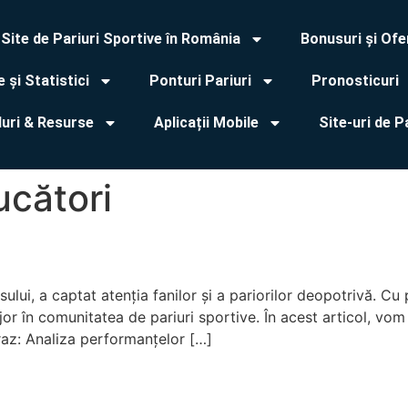
Site de Pariuri Sportive în România
Bonusuri și Ofe
 și Statistici
Ponturi Pariuri
Pronosticuri
duri & Resurse
Aplicații Mobile
Site-uri de P
ucători
sului, a captat atenția fanilor și a pariorilor deopotrivă. C
or în comunitatea de pariuri sportive. În acest articol, vom
araz: Analiza performanțelor […]