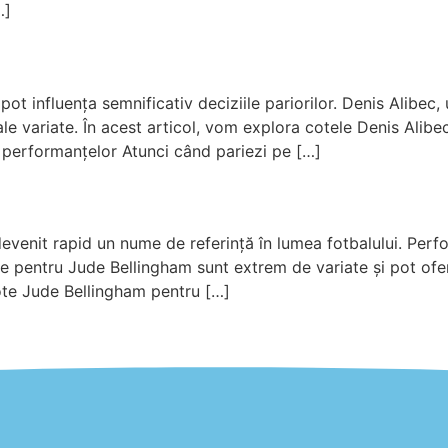
…]
r pot influența semnificativ deciziile pariorilor. Denis Alibe
e variate. În acest articol, vom explora cotele Denis Alibec 
a performanțelor Atunci când pariezi pe […]
devenit rapid un nume de referință în lumea fotbalului. Perf
ele pentru Jude Bellingham sunt extrem de variate și pot ofer
ote Jude Bellingham pentru […]