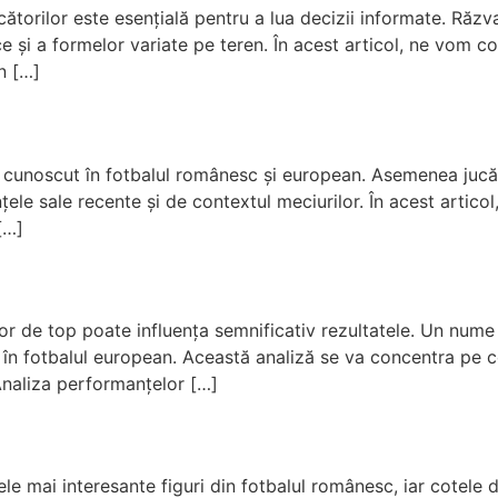
ucătorilor este esențială pentru a lua decizii informate. Răz
hnice și a formelor variate pe teren. În acest articol, ne vo
n […]
cunoscut în fotbalul românesc și european. Asemenea jucător
țele sale recente și de contextul meciurilor. În acest arti
[…]
ilor de top poate influența semnificativ rezultatele. Un nume
ea în fotbalul european. Această analiză se va concentra pe 
 Analiza performanțelor […]
cele mai interesante figuri din fotbalul românesc, iar cotele 