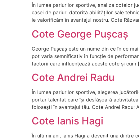
În lumea pariurilor sportive, analiza cotelor j
casei de pariuri datorită abilităților sale te
le valorificăm în avantajul nostru. Cote Răzva
Cote George Pușcaș
George Pușcaș este un nume din ce în ce mai 
pot varia semnificativ în funcție de performan
factorii care influențează aceste cote și cum 
Cote Andrei Radu
În lumea pariurilor sportive, alegerea jucător
portar talentat care își desfășoară activitat
folosești în avantajul tău. Cote Andrei Radu:
Cote Ianis Hagi
În ultimii ani, Ianis Hagi a devenit una dintre 