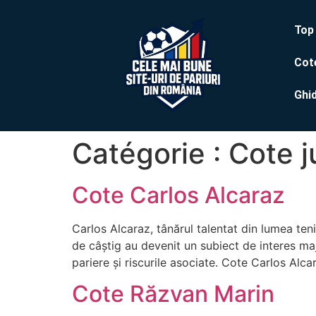
Top 
Cote
Ghi
Catégorie :
Cote j
Cote Carlos Alcaraz
Carlos Alcaraz, tânărul talentat din lumea teni
de câștig au devenit un subiect de interes maj
pariere și riscurile asociate. Cote Carlos Alc
Cote Răzvan Marin