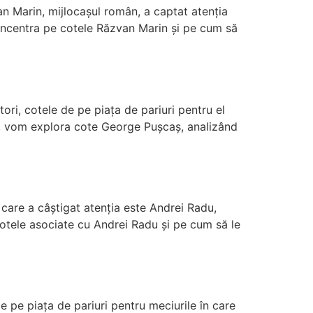
van Marin, mijlocașul român, a captat atenția
m concentra pe cotele Răzvan Marin și pe cum să
i, cotele de pe piața de pariuri pentru el
col, vom explora cote George Pușcaș, analizând
 care a câștigat atenția este Andrei Radu,
cotele asociate cu Andrei Radu și pe cum să le
de pe piața de pariuri pentru meciurile în care