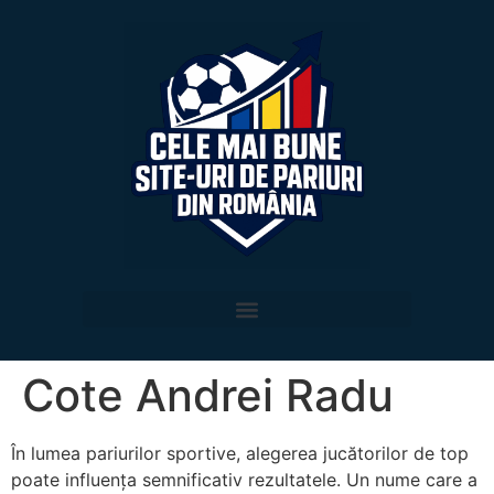
Cote Andrei Radu
În lumea pariurilor sportive, alegerea jucătorilor de top
poate influența semnificativ rezultatele. Un nume care a