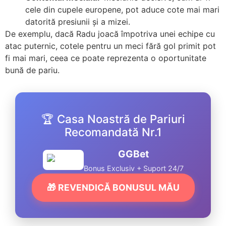
cele din cupele europene, pot aduce cote mai mari
datorită presiunii și a mizei.
De exemplu, dacă Radu joacă împotriva unei echipe cu
atac puternic, cotele pentru un meci fără gol primit pot
fi mai mari, ceea ce poate reprezenta o oportunitate
bună de pariu.
🏆 Casa Noastră de Pariuri
Recomandată Nr.1
GGBet
Bonus Exclusiv + Suport 24/7
🎁 REVENDICĂ BONUSUL MĂU