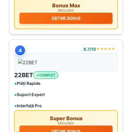
Bonus Max
EXCLUSIV
OBȚINE BONUS
8.7/10
★★★★★
4
22BET
COMPLET
Plăți Rapide
Suport Expert
Interfață Pro
Super Bonus
EXCLUSIV
OBȚINE BONUS