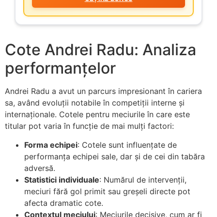
Cote Andrei Radu: Analiza
performanțelor
Andrei Radu a avut un parcurs impresionant în cariera
sa, având evoluții notabile în competiții interne și
internaționale. Cotele pentru meciurile în care este
titular pot varia în funcție de mai mulți factori:
Forma echipei
: Cotele sunt influențate de
performanța echipei sale, dar și de cei din tabăra
adversă.
Statistici individuale
: Numărul de intervenții,
meciuri fără gol primit sau greșeli directe pot
afecta dramatic cote.
Contextul meciului
: Meciurile decisive, cum ar fi