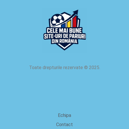
Toate drepturile rezervate
©
2025.
despre noi
Echipa
Contact