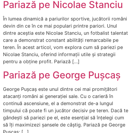
Pariază pe Nicolae Stanciu
În lumea dinamică a pariurilor sportive, jucătorii români
devin din ce în ce mai populari printre pariori. Unul
dintre aceștia este Nicolae Stanciu, un fotbalist talentat
care a demonstrat constant abilități remarcabile pe
teren. În acest articol, vom explora cum să pariezi pe
Nicolae Stanciu, oferind informații utile și strategii
pentru a obține profit. Pariază […]
Pariază pe George Pușcaș
George Pușcaș este unul dintre cei mai promițători
atacanți români ai generației sale. Cu o carieră în
continuă ascensiune, el a demonstrat de-a lungul
timpului că poate fi un jucător decisiv pe teren. Dacă te
gândești să pariezi pe el, este esențial să înțelegi cum
să îți maximizezi șansele de câștig. Pariază pe George
Pușcaș: […]