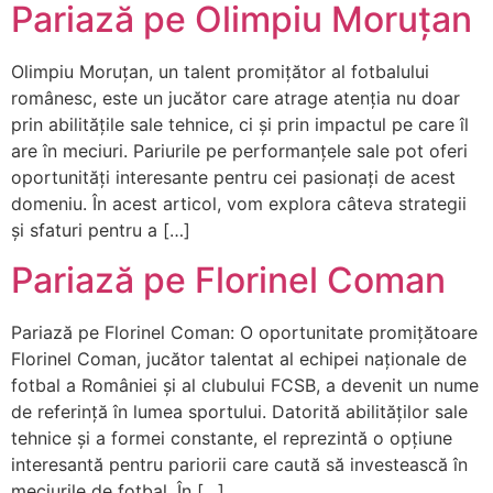
Pariază pe Olimpiu Moruțan
Olimpiu Moruțan, un talent promițător al fotbalului
românesc, este un jucător care atrage atenția nu doar
prin abilitățile sale tehnice, ci și prin impactul pe care îl
are în meciuri. Pariurile pe performanțele sale pot oferi
oportunități interesante pentru cei pasionați de acest
domeniu. În acest articol, vom explora câteva strategii
și sfaturi pentru a […]
Pariază pe Florinel Coman
Pariază pe Florinel Coman: O oportunitate promițătoare
Florinel Coman, jucător talentat al echipei naționale de
fotbal a României și al clubului FCSB, a devenit un nume
de referință în lumea sportului. Datorită abilităților sale
tehnice și a formei constante, el reprezintă o opțiune
interesantă pentru pariorii care caută să investească în
meciurile de fotbal. În […]