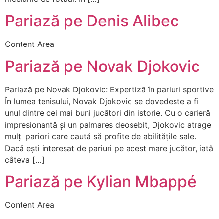
Pariază pe Denis Alibec
Content Area
Pariază pe Novak Djokovic
Pariază pe Novak Djokovic: Expertiză în pariuri sportive
În lumea tenisului, Novak Djokovic se dovedește a fi
unul dintre cei mai buni jucători din istorie. Cu o carieră
impresionantă și un palmares deosebit, Djokovic atrage
mulți pariori care caută să profite de abilitățile sale.
Dacă ești interesat de pariuri pe acest mare jucător, iată
câteva […]
Pariază pe Kylian Mbappé
Content Area