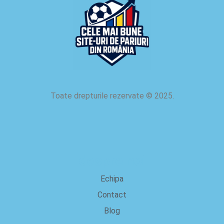
Toate drepturile rezervate
©
2025.
despre noi
Echipa
Contact
Blog