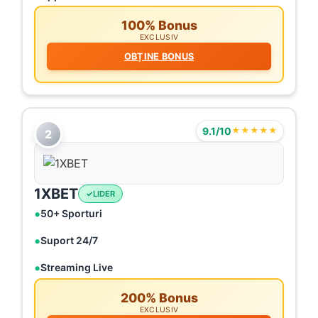
100% Bonus
EXCLUSIV
OBȚINE BONUS
9.1/10
★★★★★
2
1XBET
LIDER
50+ Sporturi
Suport 24/7
Streaming Live
200% Bonus
EXCLUSIV