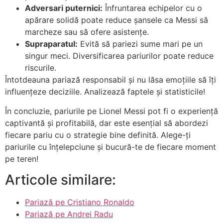
Adversari puternici:
Înfruntarea echipelor cu o
apărare solidă poate reduce șansele ca Messi să
marcheze sau să ofere asistențe.
Supraparatul:
Evită să pariezi sume mari pe un
singur meci. Diversificarea pariurilor poate reduce
riscurile.
Întotdeauna pariază responsabil și nu lăsa emoțiile să îți
influențeze deciziile. Analizează faptele și statisticile!
În concluzie, pariurile pe Lionel Messi pot fi o experiență
captivantă și profitabilă, dar este esențial să abordezi
fiecare pariu cu o strategie bine definită. Alege-ți
pariurile cu înțelepciune și bucură-te de fiecare moment
pe teren!
Articole similare:
Pariază pe Cristiano Ronaldo
Pariază pe Andrei Radu