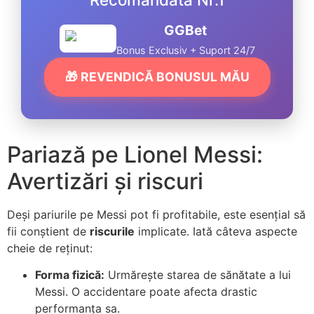
GGBet
Bonus Exclusiv + Suport 24/7
🎁 REVENDICĂ BONUSUL MĂU
Pariază pe Lionel Messi:
Avertizări și riscuri
Deși pariurile pe Messi pot fi profitabile, este esențial să
fii conștient de
riscurile
implicate. Iată câteva aspecte
cheie de reținut:
Forma fizică:
Urmărește starea de sănătate a lui
Messi. O accidentare poate afecta drastic
performanța sa.