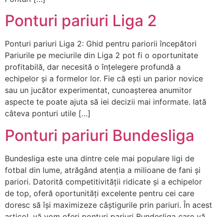
Ponturi pariuri Liga 2
Ponturi pariuri Liga 2: Ghid pentru pariorii începători
Pariurile pe meciurile din Liga 2 pot fi o oportunitate
profitabilă, dar necesită o înțelegere profundă a
echipelor și a formelor lor. Fie că ești un parior novice
sau un jucător experimentat, cunoașterea anumitor
aspecte te poate ajuta să iei decizii mai informate. Iată
câteva ponturi utile […]
Ponturi pariuri Bundesliga
Bundesliga este una dintre cele mai populare ligi de
fotbal din lume, atrăgând atenția a milioane de fani și
pariori. Datorită competitivității ridicate și a echipelor
de top, oferă oportunități excelente pentru cei care
doresc să își maximizeze câștigurile prin pariuri. În acest
articol, vă vom oferi ponturi pariuri Bundesliga care vă