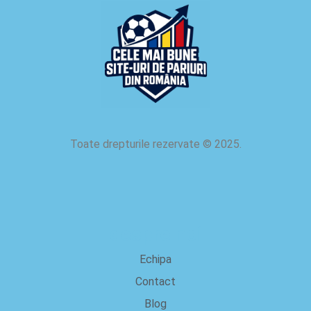
Toate drepturile rezervate
©
2025.
despre noi
Echipa
Contact
Blog