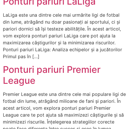
Ponturi pariuri LaLiga
LaLiga este una dintre cele mai urmărite ligi de fotbal
din lume, atrăgând nu doar pasionați ai sportului, ci și
pariori dornici să își testeze abilitățile. În acest articol,
vom explora ponturi pariuri LaLiga care pot ajuta la
maximizarea câștigurilor și la minimizarea riscurilor.
Ponturi pariuri LaLiga: Analiza echipelor și a jucătorilor
Primul pas în […]
Ponturi pariuri Premier
League
Premier League este una dintre cele mai populare ligi de
fotbal din lume, atrăgând milioane de fani și pariori. În
acest articol, vom explora ponturi pariuri Premier
League care te pot ajuta să maximizezi câștigurile și să
minimizezi riscurile. Înțelegerea strategiilor corecte
poate face diferența între succes și eșec în lumea