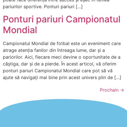
pariurilor sportive. Ponturi pariuri […]
Ponturi pariuri Campionatul
Mondial
Campionatul Mondial de fotbal este un eveniment care
atrage atenția fanilor din întreaga lume, dar și a
pariorilor. Aici, fiecare meci devine o oportunitate de a
câștiga, dar și de a pierde. În acest articol, vă oferim
ponturi pariuri Campionatul Mondial care pot să vă
ajute să navigați mai bine prin acest univers plin de […]
Prochain
→