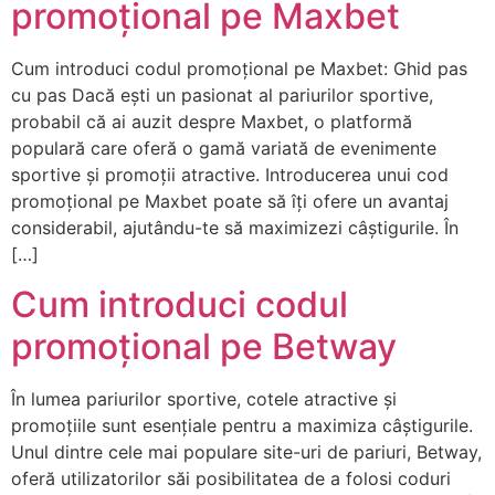
promoțional pe Maxbet
Cum introduci codul promoțional pe Maxbet: Ghid pas
cu pas Dacă ești un pasionat al pariurilor sportive,
probabil că ai auzit despre Maxbet, o platformă
populară care oferă o gamă variată de evenimente
sportive și promoții atractive. Introducerea unui cod
promoțional pe Maxbet poate să îți ofere un avantaj
considerabil, ajutându-te să maximizezi câștigurile. În
[…]
Cum introduci codul
promoțional pe Betway
În lumea pariurilor sportive, cotele atractive și
promoțiile sunt esențiale pentru a maximiza câștigurile.
Unul dintre cele mai populare site-uri de pariuri, Betway,
oferă utilizatorilor săi posibilitatea de a folosi coduri