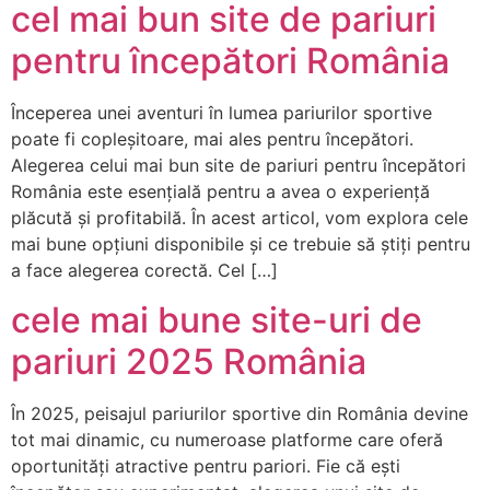
cel mai bun site de pariuri
pentru începători România
Începerea unei aventuri în lumea pariurilor sportive
poate fi copleșitoare, mai ales pentru începători.
Alegerea celui mai bun site de pariuri pentru începători
România este esențială pentru a avea o experiență
plăcută și profitabilă. În acest articol, vom explora cele
mai bune opțiuni disponibile și ce trebuie să știți pentru
a face alegerea corectă. Cel […]
cele mai bune site-uri de
pariuri 2025 România
În 2025, peisajul pariurilor sportive din România devine
tot mai dinamic, cu numeroase platforme care oferă
oportunități atractive pentru pariori. Fie că ești