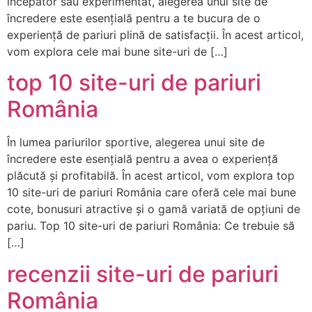
începător sau experimentat, alegerea unui site de
încredere este esențială pentru a te bucura de o
experiență de pariuri plină de satisfacții. În acest articol,
vom explora cele mai bune site-uri de […]
top 10 site-uri de pariuri
România
În lumea pariurilor sportive, alegerea unui site de
încredere este esențială pentru a avea o experiență
plăcută și profitabilă. În acest articol, vom explora top
10 site-uri de pariuri România care oferă cele mai bune
cote, bonusuri atractive și o gamă variată de opțiuni de
pariu. Top 10 site-uri de pariuri România: Ce trebuie să
[…]
recenzii site-uri de pariuri
România