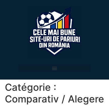
Catégorie :
Comparativ / Alegere