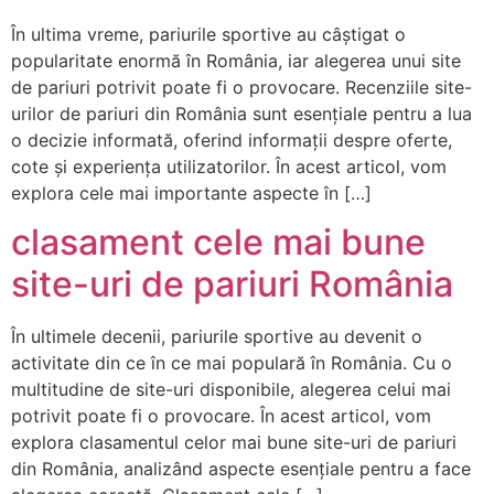
În ultima vreme, pariurile sportive au câștigat o
popularitate enormă în România, iar alegerea unui site
de pariuri potrivit poate fi o provocare. Recenziile site-
urilor de pariuri din România sunt esențiale pentru a lua
o decizie informată, oferind informații despre oferte,
cote și experiența utilizatorilor. În acest articol, vom
explora cele mai importante aspecte în […]
clasament cele mai bune
site-uri de pariuri România
În ultimele decenii, pariurile sportive au devenit o
activitate din ce în ce mai populară în România. Cu o
multitudine de site-uri disponibile, alegerea celui mai
potrivit poate fi o provocare. În acest articol, vom
explora clasamentul celor mai bune site-uri de pariuri
din România, analizând aspecte esențiale pentru a face