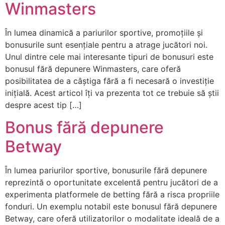
Winmasters
În lumea dinamică a pariurilor sportive, promoțiile și
bonusurile sunt esențiale pentru a atrage jucători noi.
Unul dintre cele mai interesante tipuri de bonusuri este
bonusul fără depunere Winmasters, care oferă
posibilitatea de a câștiga fără a fi necesară o investiție
inițială. Acest articol îți va prezenta tot ce trebuie să știi
despre acest tip […]
Bonus fără depunere
Betway
În lumea pariurilor sportive, bonusurile fără depunere
reprezintă o oportunitate excelentă pentru jucători de a
experimenta platformele de betting fără a risca propriile
fonduri. Un exemplu notabil este bonusul fără depunere
Betway, care oferă utilizatorilor o modalitate ideală de a