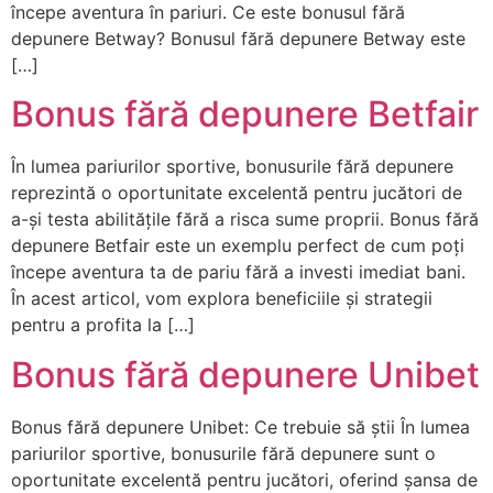
începe aventura în pariuri. Ce este bonusul fără
depunere Betway? Bonusul fără depunere Betway este
[…]
Bonus fără depunere Betfair
În lumea pariurilor sportive, bonusurile fără depunere
reprezintă o oportunitate excelentă pentru jucători de
a-și testa abilitățile fără a risca sume proprii. Bonus fără
depunere Betfair este un exemplu perfect de cum poți
începe aventura ta de pariu fără a investi imediat bani.
În acest articol, vom explora beneficiile și strategii
pentru a profita la […]
Bonus fără depunere Unibet
Bonus fără depunere Unibet: Ce trebuie să știi În lumea
pariurilor sportive, bonusurile fără depunere sunt o
oportunitate excelentă pentru jucători, oferind șansa de