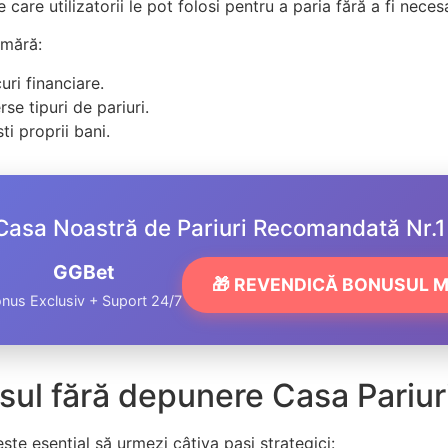
 care utilizatorii le pot folosi pentru a paria fără a fi neces
umără:
uri financiare.
se tipuri de pariuri.
ti proprii bani.
Casa Noastră de Pariuri Recomandată Nr.1
GGBet
🎁 REVENDICĂ BONUSUL 
nus Exclusiv + Suport 24/7
sul fără depunere Casa Pariur
ste esențial să urmezi câțiva pași strategici: