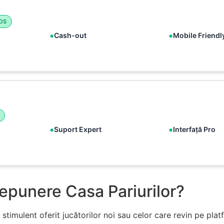
OS
Cash-out
Mobile Friendl
Suport Expert
Interfață Pro
epunere Casa Pariurilor?
stimulent oferit jucătorilor noi sau celor care revin pe pla