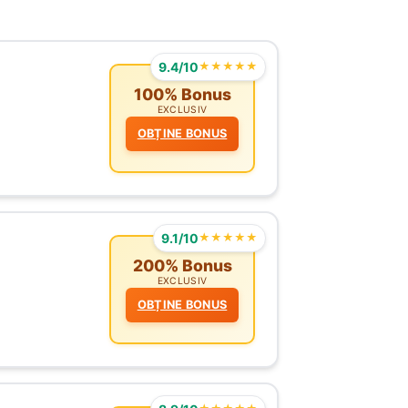
9.4/10
★★★★★
100% Bonus
EXCLUSIV
OBȚINE BONUS
9.1/10
★★★★★
200% Bonus
EXCLUSIV
e
OBȚINE BONUS