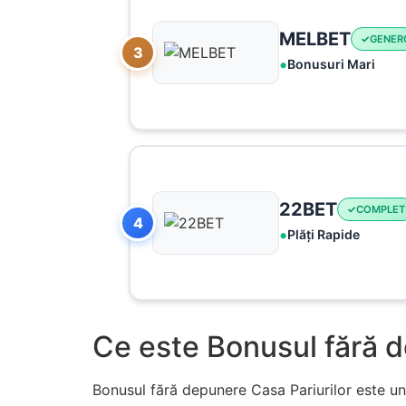
MELBET
GENER
3
Bonusuri Mari
22BET
COMPLET
4
Plăți Rapide
Ce este Bonusul fără d
Bonusul fără depunere Casa Pariurilor este un 