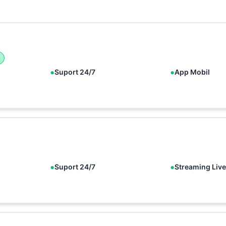
Suport 24/7
App Mobil
Suport 24/7
Streaming Liv