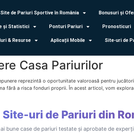
Site de Pariuri Sportive în România
Bonusuri și Ofe
 și Statistici
Ponturi Pariuri
Pronosticuri
duri & Resurse
Aplicații Mobile
Site-uri de P
re Casa Pariurilor
depunere reprezintă o oportunitate valoroasă pentru jucători
ma fără a risca fonduri proprii. În acest articol, vom explora
 Site-uri de Pariuri din R
ai bune case de pariuri testate și aprobate de experții