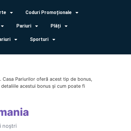
rte
Coduri Promoționale
Pariuri
Plăți
ariuri
Sporturi
. Casa Pariurilor oferă acest tip de bonus,
 detaliile acestui bonus și cum poate fi
omania
 noștri