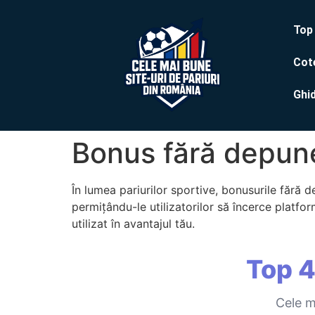
Top 
Cote
Ghi
Bonus fără depune
În lumea pariurilor sportive, bonusurile fără 
permițându-le utilizatorilor să încerce platfor
utilizat în avantajul tău.
Top 4
Cele m