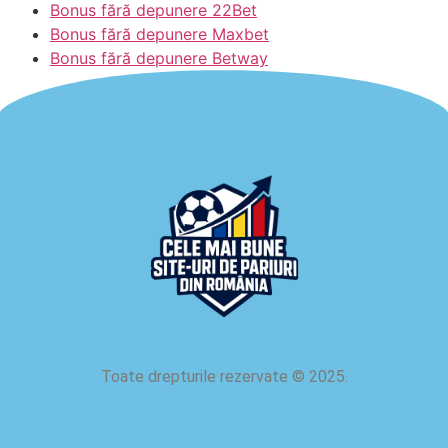
Bonus fără depunere 22Bet
Bonus fără depunere Maxbet
Bonus fără depunere Betway
Toate drepturile rezervate
©
2025.