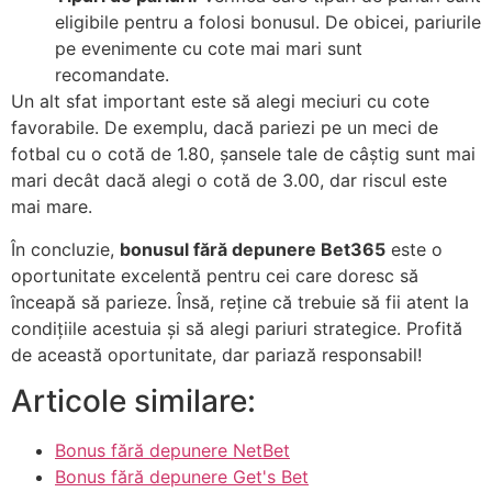
eligibile pentru a folosi bonusul. De obicei, pariurile
pe evenimente cu cote mai mari sunt
recomandate.
Un alt sfat important este să alegi meciuri cu cote
favorabile. De exemplu, dacă pariezi pe un meci de
fotbal cu o cotă de 1.80, șansele tale de câștig sunt mai
mari decât dacă alegi o cotă de 3.00, dar riscul este
mai mare.
În concluzie,
bonusul fără depunere Bet365
este o
oportunitate excelentă pentru cei care doresc să
înceapă să parieze. Însă, reține că trebuie să fii atent la
condițiile acestuia și să alegi pariuri strategice. Profită
de această oportunitate, dar pariază responsabil!
Articole similare:
Bonus fără depunere NetBet
Bonus fără depunere Get's Bet