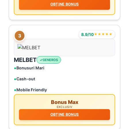
OBȚINE BONUS
8.9/10
★★★★★
3
MELBET
GENEROS
Bonusuri Mari
Cash-out
Mobile Friendly
Bonus Max
EXCLUSIV
OBȚINE BONUS