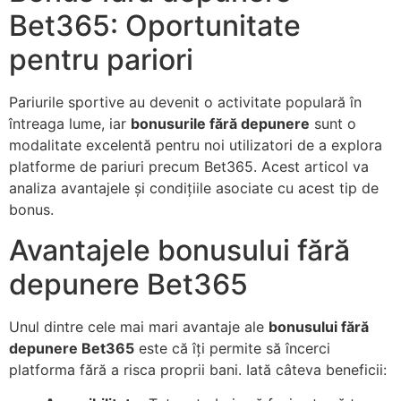
Bet365: Oportunitate
pentru pariori
Pariurile sportive au devenit o activitate populară în
întreaga lume, iar
bonusurile fără depunere
sunt o
modalitate excelentă pentru noi utilizatori de a explora
platforme de pariuri precum Bet365. Acest articol va
analiza avantajele și condițiile asociate cu acest tip de
bonus.
Avantajele bonusului fără
depunere Bet365
Unul dintre cele mai mari avantaje ale
bonusului fără
depunere Bet365
este că îți permite să încerci
platforma fără a risca proprii bani. Iată câteva beneficii: