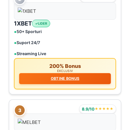
1XBET
LIDER
50+ Sporturi
Suport 24/7
Streaming Live
200% Bonus
EXCLUSIV
OBȚINE BONUS
8.9/10
★★★★★
3