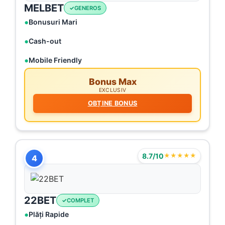
MELBET
GENEROS
Bonusuri Mari
Cash-out
Mobile Friendly
Bonus Max
EXCLUSIV
OBȚINE BONUS
8.7/10
★★★★★
4
22BET
COMPLET
Plăți Rapide