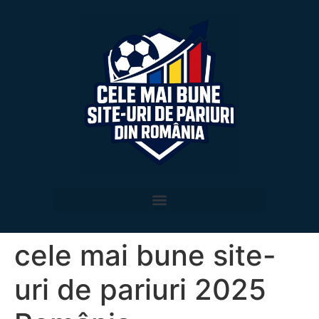
cele mai bune site-
uri de pariuri 2025