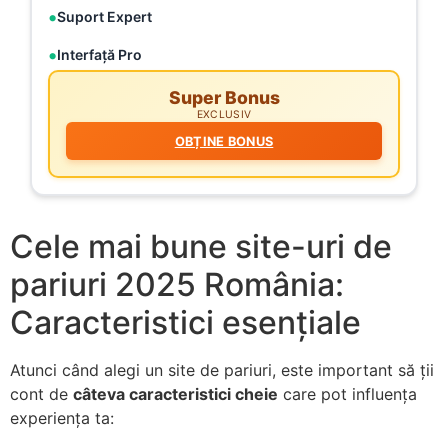
Suport Expert
Interfață Pro
Super Bonus
EXCLUSIV
OBȚINE BONUS
Cele mai bune site-uri de
pariuri 2025 România:
Caracteristici esențiale
Atunci când alegi un site de pariuri, este important să ții
cont de
câteva caracteristici cheie
care pot influența
experiența ta: