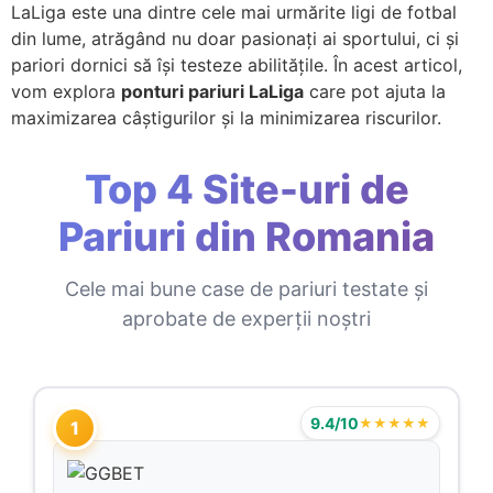
LaLiga este una dintre cele mai urmărite ligi de fotbal
din lume, atrăgând nu doar pasionați ai sportului, ci și
pariori dornici să își testeze abilitățile. În acest articol,
vom explora
ponturi pariuri LaLiga
care pot ajuta la
maximizarea câștigurilor și la minimizarea riscurilor.
Top 4 Site-uri de
Pariuri din Romania
Cele mai bune case de pariuri testate și
aprobate de experții noștri
9.4/10
★★★★★
1