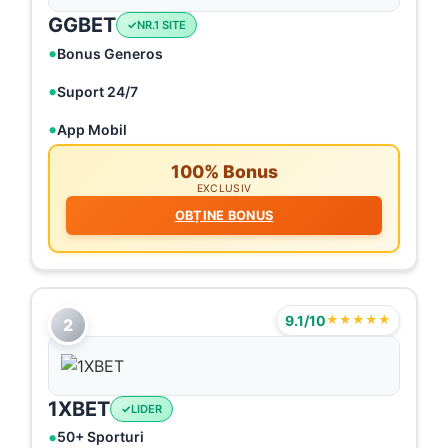
GGBET
NR.1 SITE
Bonus Generos
Suport 24/7
App Mobil
100% Bonus
EXCLUSIV
OBȚINE BONUS
9.1/10
★★★★★
2
1XBET
LIDER
50+ Sporturi