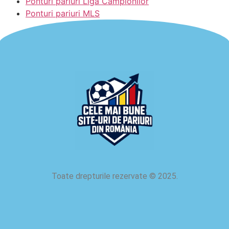
Ponturi pariuri Liga Campionilor
Ponturi pariuri MLS
Toate drepturile rezervate
©
2025.