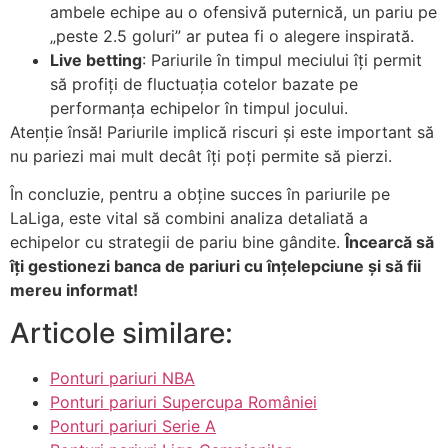
ambele echipe au o ofensivă puternică, un pariu pe
„peste 2.5 goluri” ar putea fi o alegere inspirată.
Live betting
: Pariurile în timpul meciului îți permit
să profiți de fluctuația cotelor bazate pe
performanța echipelor în timpul jocului.
Atenție însă! Pariurile implică riscuri și este important să
nu pariezi mai mult decât îți poți permite să pierzi.
În concluzie, pentru a obține succes în pariurile pe
LaLiga, este vital să combini analiza detaliată a
echipelor cu strategii de pariu bine gândite.
Încearcă să
îți gestionezi banca de pariuri cu înțelepciune și să fii
mereu informat!
Articole similare:
Ponturi pariuri NBA
Ponturi pariuri Supercupa României
Ponturi pariuri Serie A