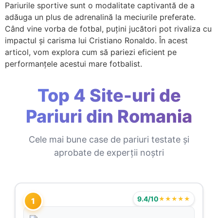
Pariurile sportive sunt o modalitate captivantă de a
adăuga un plus de adrenalină la meciurile preferate.
Când vine vorba de fotbal, puțini jucători pot rivaliza cu
impactul și carisma lui Cristiano Ronaldo. În acest
articol, vom explora cum să pariezi eficient pe
performanțele acestui mare fotbalist.
Top 4 Site-uri de
Pariuri din Romania
Cele mai bune case de pariuri testate și
aprobate de experții noștri
9.4/10
★★★★★
1