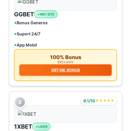
GGBET
NR.1 SITE
Bonus Generos
Suport 24/7
App Mobil
100% Bonus
EXCLUSIV
OBȚINE BONUS
9.1/10
★★★★★
2
1XBET
LIDER