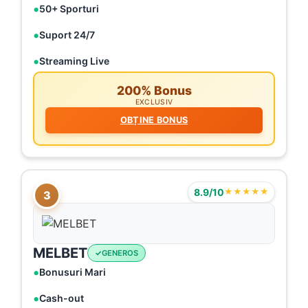
50+ Sporturi
Suport 24/7
Streaming Live
200% Bonus
EXCLUSIV
OBȚINE BONUS
8.9/10
★★★★★
3
MELBET
GENEROS
Bonusuri Mari
Cash-out