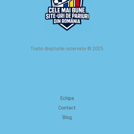
Toate drepturile rezervate
©
2025.
despre noi
Echipa
Contact
Blog