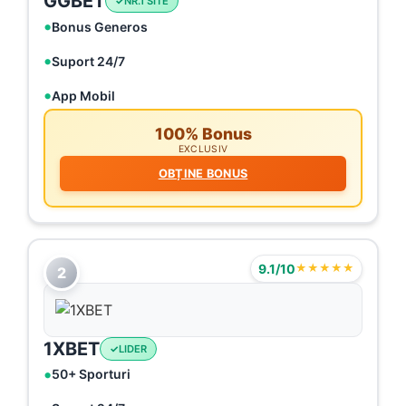
GGBET
NR.1 SITE
Bonus Generos
Suport 24/7
App Mobil
100% Bonus
EXCLUSIV
OBȚINE BONUS
9.1/10
★★★★★
2
1XBET
LIDER
50+ Sporturi