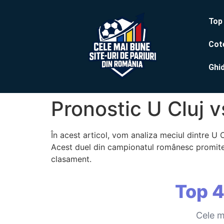
Top 
Cote
Ghi
Pronostic U Cluj v
În acest articol, vom analiza meciul dintre U C
Acest duel din campionatul românesc promite a
clasament.
Top 4
Cele m