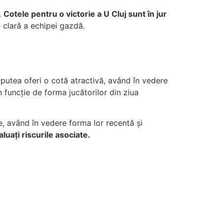
.
Cotele pentru o victorie a U Cluj sunt în jur
e clară a echipei gazdă.
 putea oferi o cotă atractivă, având în vedere
în funcție de forma jucătorilor din ziua
e, având în vedere forma lor recentă și
aluați riscurile asociate.