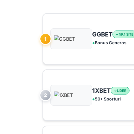
GGBET
NR.1 SITE
1
Bonus Generos
1XBET
LIDER
2
50+ Sporturi