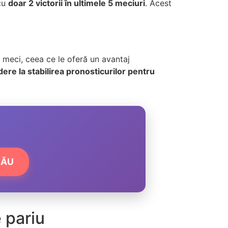
 cu
doar 2 victorii în ultimele 5 meciuri
. Acest
 meci, ceea ce le oferă un avantaj
dere la stabilirea pronosticurilor pentru
MĂU
e pariu