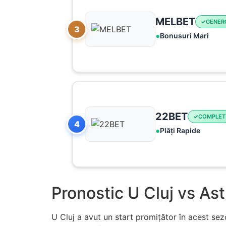
MELBET
GENER
3
Bonusuri Mari
22BET
COMPLET
4
Plăți Rapide
Pronostic U Cluj vs As
U Cluj a avut un start promițător în acest sez