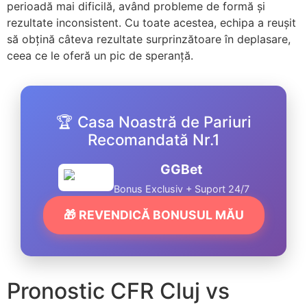
perioadă mai dificilă, având probleme de formă și
rezultate inconsistent. Cu toate acestea, echipa a reușit
să obțină câteva rezultate surprinzătoare în deplasare,
ceea ce le oferă un pic de speranță.
🏆 Casa Noastră de Pariuri
Recomandată Nr.1
GGBet
Bonus Exclusiv + Suport 24/7
🎁 REVENDICĂ BONUSUL MĂU
Pronostic CFR Cluj vs