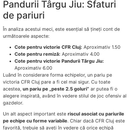
Pandurii Târgu Jiu: Sfaturi
de pariuri
În analiza acestui meci, este esențial să țineți cont de
următoarele aspecte:
Cote pentru victorie CFR Cluj:
Aproximativ 1.50
Cote pentru remiză:
Aproximativ 4.00
Cote pentru victorie Pandurii Târgu Jiu:
Aproximativ 6.00
Luând în considerare forma echipelor, un pariu pe
victoria CFR Cluj pare a fi cel mai sigur. Cu toate
acestea,
un pariu pe „peste 2.5 goluri”
ar putea fi o
alegere inspirată, având în vedere stilul de joc ofensiv al
gazdelor.
Un alt aspect important este
riscul asociat cu pariurile
pe echipe cu forme variabile
. Chiar dacă CFR Cluj este
favorită, trebuie să aveți în vedere că orice echipă