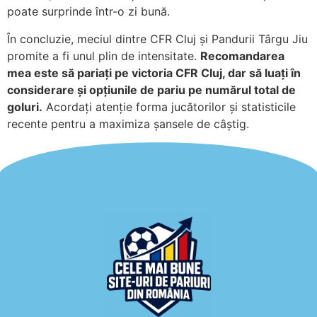
poate surprinde într-o zi bună.
În concluzie, meciul dintre CFR Cluj și Pandurii Târgu Jiu
promite a fi unul plin de intensitate.
Recomandarea
mea este să pariați pe victoria CFR Cluj, dar să luați în
considerare și opțiunile de pariu pe numărul total de
goluri.
Acordați atenție forma jucătorilor și statisticile
recente pentru a maximiza șansele de câștig.