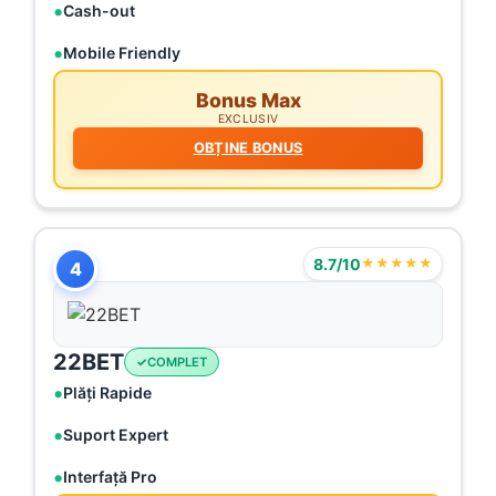
Cash-out
Mobile Friendly
Bonus Max
EXCLUSIV
OBȚINE BONUS
8.7/10
★★★★★
4
22BET
COMPLET
Plăți Rapide
Suport Expert
Interfață Pro