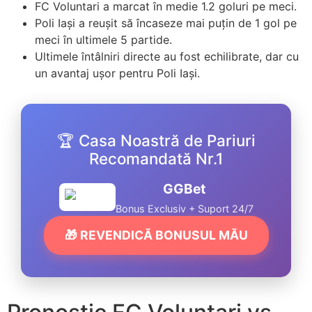
FC Voluntari a marcat în medie 1.2 goluri pe meci.
Poli Iași a reușit să încaseze mai puțin de 1 gol pe
meci în ultimele 5 partide.
Ultimele întâlniri directe au fost echilibrate, dar cu
un avantaj ușor pentru Poli Iași.
🏆 Casa Noastră de Pariuri
Recomandată Nr.1
GGBet
Bonus Exclusiv + Suport 24/7
🎁 REVENDICĂ BONUSUL MĂU