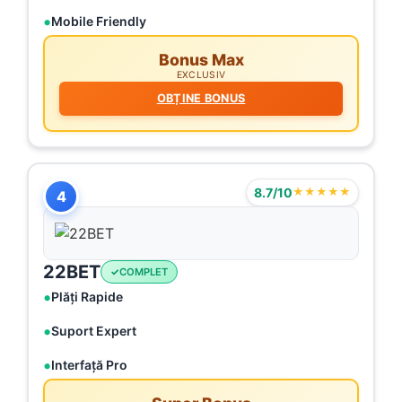
Mobile Friendly
Bonus Max
EXCLUSIV
OBȚINE BONUS
8.7/10
★★★★★
4
22BET
COMPLET
Plăți Rapide
Suport Expert
Interfață Pro