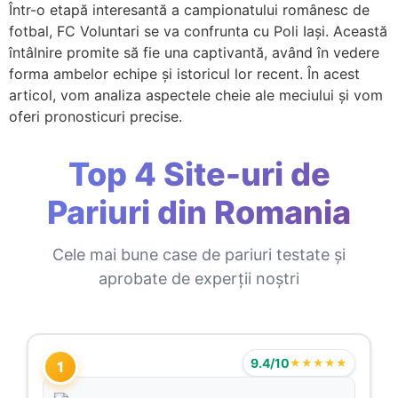
Într-o etapă interesantă a campionatului românesc de
fotbal, FC Voluntari se va confrunta cu Poli Iași. Această
întâlnire promite să fie una captivantă, având în vedere
forma ambelor echipe și istoricul lor recent. În acest
articol, vom analiza aspectele cheie ale meciului și vom
oferi pronosticuri precise.
Top 4 Site-uri de
Pariuri din Romania
Cele mai bune case de pariuri testate și
aprobate de experții noștri
9.4/10
★★★★★
1