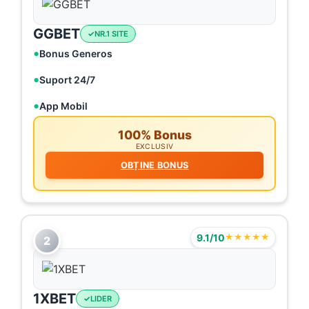
GGBET
NR.1 SITE
Bonus Generos
Suport 24/7
App Mobil
100% Bonus
EXCLUSIV
OBȚINE BONUS
9.1/10
★★★★★
2
1XBET
LIDER