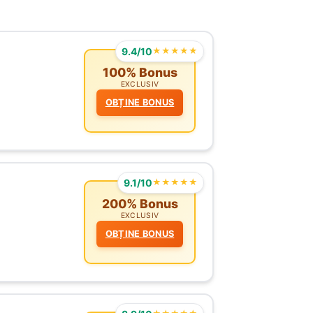
9.4/10
★★★★★
100% Bonus
EXCLUSIV
OBȚINE BONUS
9.1/10
★★★★★
200% Bonus
EXCLUSIV
e
OBȚINE BONUS