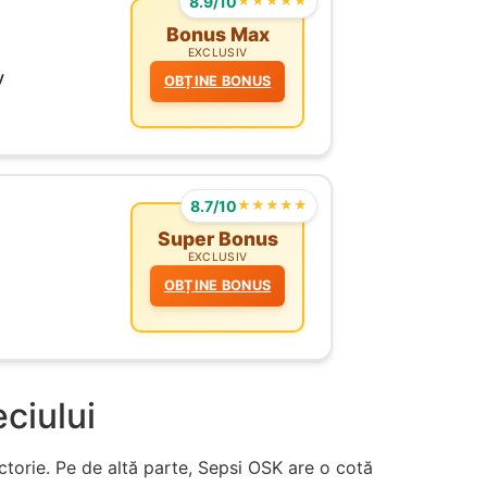
8.9/10
★★★★★
Bonus Max
EXCLUSIV
y
OBȚINE BONUS
8.7/10
★★★★★
Super Bonus
EXCLUSIV
OBȚINE BONUS
ciului
ctorie. Pe de altă parte, Sepsi OSK are o cotă