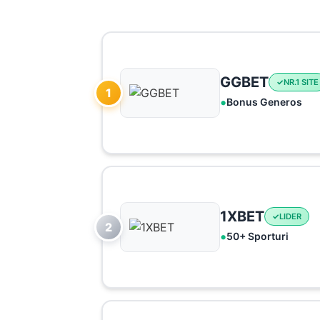
GGBET
NR.1 SITE
1
Bonus Generos
1XBET
LIDER
2
50+ Sporturi