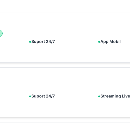
Suport 24/7
App Mobil
Suport 24/7
Streaming Liv