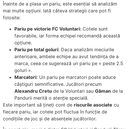
Înainte de a plasa un pariu, este esențial să analizăm
mai multe opțiuni. Iată câteva strategii care pot fi
folosite:
Pariu pe victorie FC Voluntari:
Cotele sunt
favorabile, iar forma echipei recomandă această
opțiune.
Pariu pe total goluri:
Daca analizăm meciurile
anterioare, ambele echipe au avut tendința de a
marca, ceea ce sugerează un pariu pe « peste 2.5
goluri ».
Marcatori:
Un pariu pe marcatori poate aduce
câștiguri semnificative. Jucători precum
Alexandru Cretu
de la Voluntari sau
Găman
de la
Pandurii merită o atenție specială.
Este important să țineți cont de
riscurile asociate
cu
fiecare pariu, iar cotele pot fluctua în funcție de
condițiile de joc și de absențele jucătorilor.