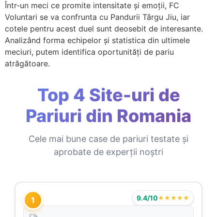
Într-un meci ce promite intensitate și emoții, FC
Voluntari se va confrunta cu Pandurii Târgu Jiu, iar
cotele pentru acest duel sunt deosebit de interesante.
Analizând forma echipelor și statistica din ultimele
meciuri, putem identifica oportunități de pariu
atrăgătoare.
Top 4 Site-uri de
Pariuri din Romania
Cele mai bune case de pariuri testate și
aprobate de experții noștri
9.4/10
★★★★★
1