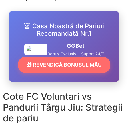
🏆 Casa Noastră de Pariuri
Recomandată Nr.1
GGBet
Bonus Exclusiv + Suport 24/7
🎁 REVENDICĂ BONUSUL MĂU
Cote FC Voluntari vs
Pandurii Târgu Jiu: Strategii
de pariu