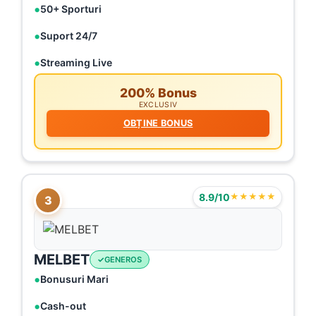
50+ Sporturi
Suport 24/7
Streaming Live
200% Bonus
EXCLUSIV
OBȚINE BONUS
8.9/10
★★★★★
3
MELBET
GENEROS
Bonusuri Mari
Cash-out