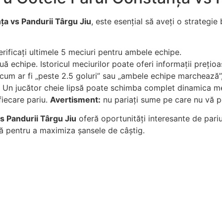
ța vs Pandurii Târgu Jiu
, este esențial să aveți o strategie
erificați ultimele 5 meciuri pentru ambele echipe.
ouă echipe. Istoricul meciurilor poate oferi informații prețioa
 cum ar fi „peste 2.5 goluri” sau „ambele echipe marchează”,
lot. Un jucător cheie lipsă poate schimba complet dinamica me
 fiecare pariu.
Avertisment:
nu pariați sume pe care nu vă pe
s Pandurii Târgu Jiu
oferă oportunități interesante de pariu
idă pentru a maximiza șansele de câștig.