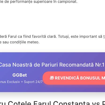
orie de performanțe superioare în campionat.
 Farul ca fiind favorită clară. Totuși, este important să ți
ie sau condițiile meteo.
Casa Noastră de Pariuri Recomandată Nr.1
GGBet
🎁 REVENDICĂ BONUSUL 
nus Exclusiv + Suport 24/7
ru Cotele Farul Constanța vs 