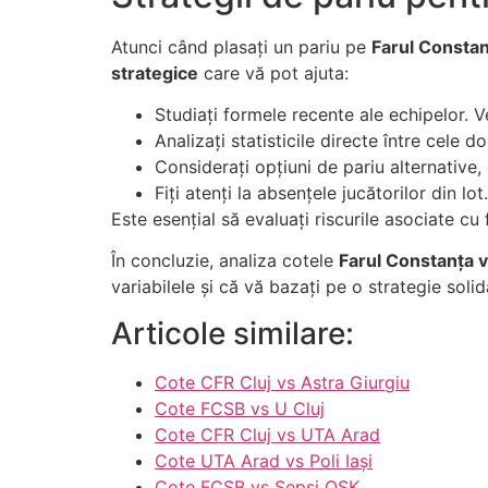
Atunci când plasați un pariu pe
Farul Constan
strategice
care vă pot ajuta:
Studiați formele recente ale echipelor. V
Analizați statisticile directe între cele d
Considerați opțiuni de pariu alternative,
Fiți atenți la absențele jucătorilor din 
Este esențial să evaluați riscurile asociate cu
În concluzie, analiza cotele
Farul Constanța v
variabilele și că vă bazați pe o strategie sol
Articole similare:
Cote CFR Cluj vs Astra Giurgiu
Cote FCSB vs U Cluj
Cote CFR Cluj vs UTA Arad
Cote UTA Arad vs Poli Iași
Cote FCSB vs Sepsi OSK