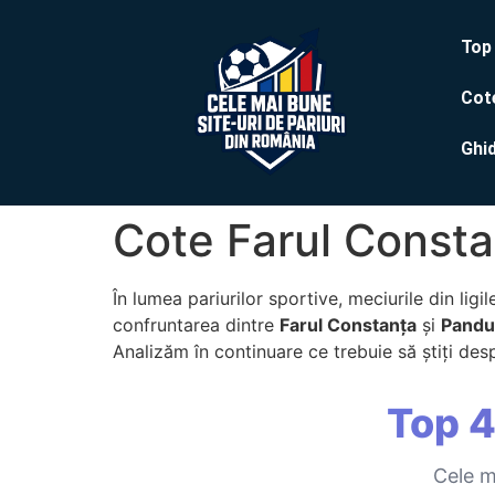
Top 
Cote
Ghi
Cote Farul Consta
În lumea pariurilor sportive, meciurile din lig
confruntarea dintre
Farul Constanța
și
Pandur
Analizăm în continuare ce trebuie să știți de
Top 4
Cele m