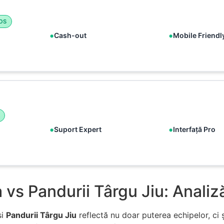
OS
Cash-out
Mobile Friendl
Suport Expert
Interfață Pro
vs Pandurii Târgu Jiu: Analiză
și
Pandurii Târgu Jiu
reflectă nu doar puterea echipelor, ci ș