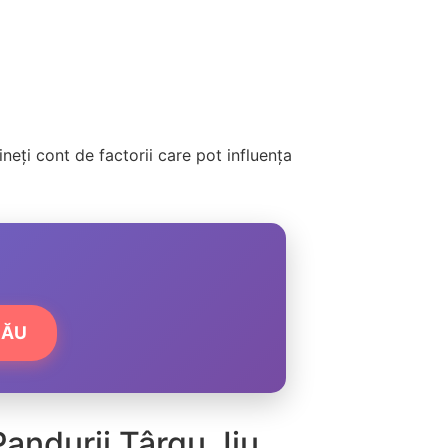
neți cont de factorii care pot influența
MĂU
Pandurii Târgu Jiu