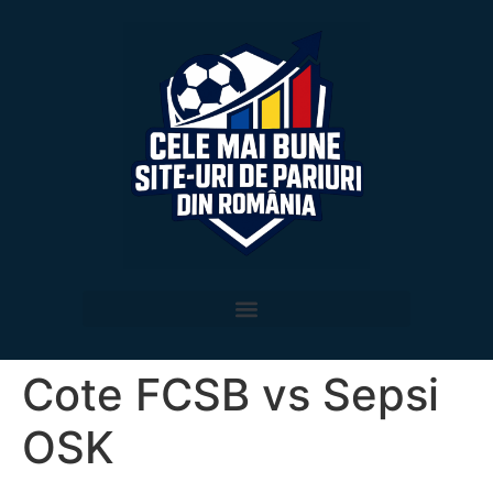
Cote FCSB vs Sepsi
OSK