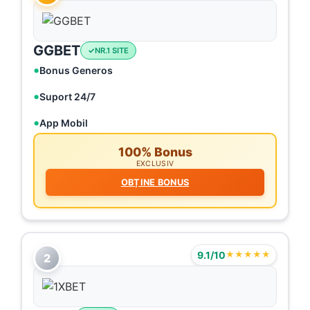
GGBET
NR.1 SITE
Bonus Generos
Suport 24/7
App Mobil
100% Bonus
EXCLUSIV
OBȚINE BONUS
9.1/10
★★★★★
2