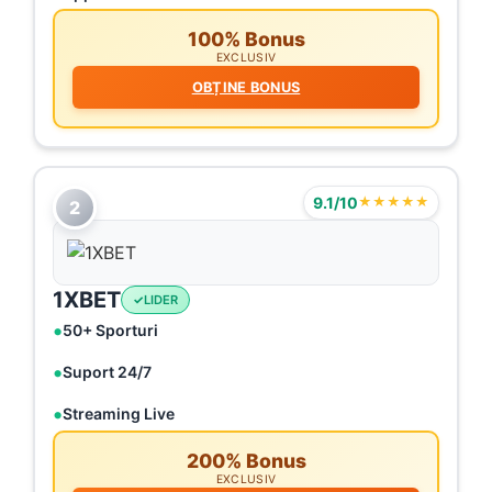
100% Bonus
EXCLUSIV
OBȚINE BONUS
9.1/10
★★★★★
2
1XBET
LIDER
50+ Sporturi
Suport 24/7
Streaming Live
200% Bonus
EXCLUSIV