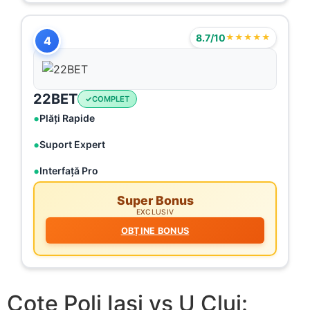
8.7/10
★★★★★
4
22BET
COMPLET
Plăți Rapide
Suport Expert
Interfață Pro
Super Bonus
EXCLUSIV
OBȚINE BONUS
Cote Poli Iași vs U Cluj: