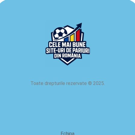
Toate drepturile rezervate
©
2025.
despre noi
Echipa