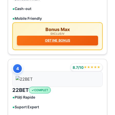
Cash-out
Mobile Friendly
Bonus Max
EXCLUSIV
OBȚINE BONUS
8.7/10
★★★★★
4
22BET
COMPLET
Plăți Rapide
Suport Expert