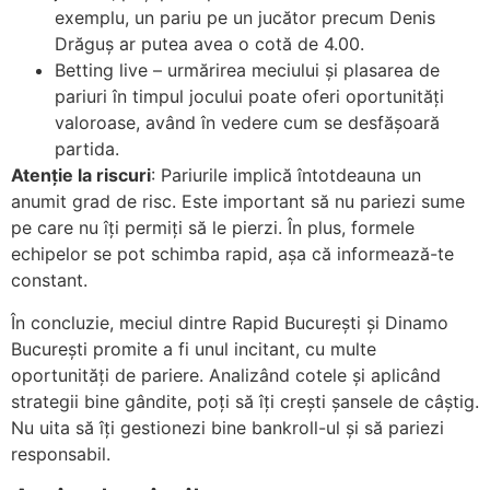
exemplu, un pariu pe un jucător precum Denis
Drăguș ar putea avea o cotă de 4.00.
Betting live – urmărirea meciului și plasarea de
pariuri în timpul jocului poate oferi oportunități
valoroase, având în vedere cum se desfășoară
partida.
Atenție la riscuri
: Pariurile implică întotdeauna un
anumit grad de risc. Este important să nu pariezi sume
pe care nu îți permiți să le pierzi. În plus, formele
echipelor se pot schimba rapid, așa că informează-te
constant.
În concluzie, meciul dintre Rapid București și Dinamo
București promite a fi unul incitant, cu multe
oportunități de pariere. Analizând cotele și aplicând
strategii bine gândite, poți să îți crești șansele de câștig.
Nu uita să îți gestionezi bine bankroll-ul și să pariezi
responsabil.