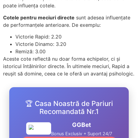
poate influența cotele.
Cotele pentru meciuri directe
sunt adesea influențate
de performanțele anterioare. De exemplu:
Victorie Rapid: 2.20
Victorie Dinamo: 3.20
Remiză: 3.00
Aceste cote reflectă nu doar forma echipelor, ci și
istoricul întâlnirilor directe. În ultimele meciuri, Rapid a
reușit să domine, ceea ce le oferă un avantaj psihologic.
🏆 Casa Noastră de Pariuri
Recomandată Nr.1
GGBet
Bonus Exclusiv + Suport 24/7