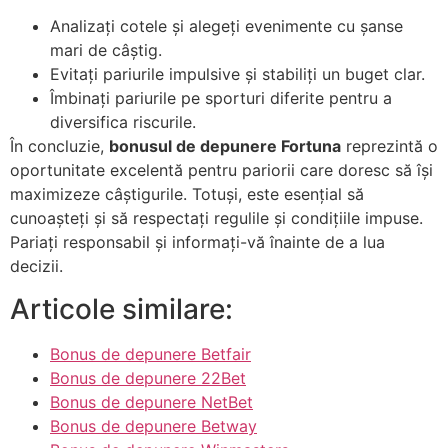
Analizați cotele și alegeți evenimente cu șanse
mari de câștig.
Evitați pariurile impulsive și stabiliți un buget clar.
Îmbinați pariurile pe sporturi diferite pentru a
diversifica riscurile.
În concluzie,
bonusul de depunere Fortuna
reprezintă o
oportunitate excelentă pentru pariorii care doresc să își
maximizeze câștigurile. Totuși, este esențial să
cunoașteți și să respectați regulile și condițiile impuse.
Pariați responsabil și informați-vă înainte de a lua
decizii.
Articole similare:
Bonus de depunere Betfair
Bonus de depunere 22Bet
Bonus de depunere NetBet
Bonus de depunere Betway