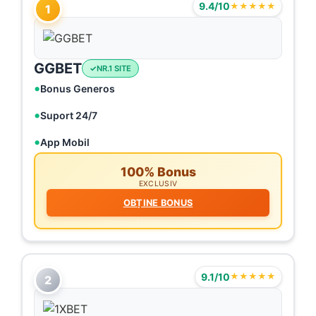
9.4/10
★★★★★
1
GGBET
NR.1 SITE
Bonus Generos
Suport 24/7
App Mobil
100% Bonus
EXCLUSIV
OBȚINE BONUS
9.1/10
★★★★★
2