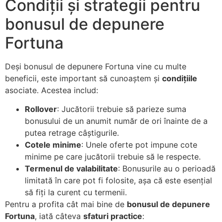
Condiții și strategii pentru
bonusul de depunere
Fortuna
Deși bonusul de depunere Fortuna vine cu multe
beneficii, este important să cunoaștem și
condițiile
asociate. Acestea includ:
Rollover
: Jucătorii trebuie să parieze suma
bonusului de un anumit număr de ori înainte de a
putea retrage câștigurile.
Cotele minime
: Unele oferte pot impune cote
minime pe care jucătorii trebuie să le respecte.
Termenul de valabilitate
: Bonusurile au o perioadă
limitată în care pot fi folosite, așa că este esențial
să fiți la curent cu termenii.
Pentru a profita cât mai bine de
bonusul de depunere
Fortuna
, iată câteva
sfaturi practice
: