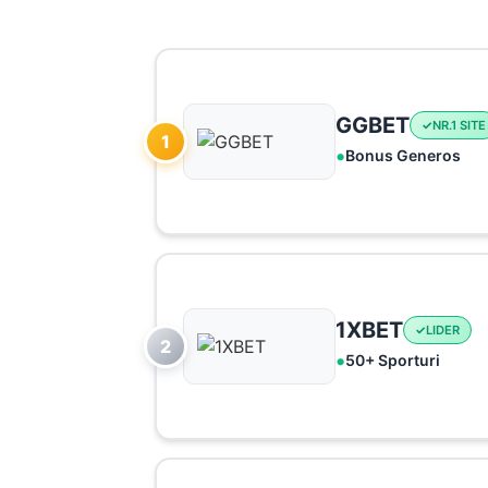
GGBET
NR.1 SITE
1
Bonus Generos
1XBET
LIDER
2
50+ Sporturi