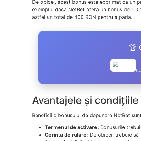
De obicei, acest bonus este exprimat ca un p
exemplu, dacă NetBet oferă un bonus de 100%
astfel un total de 400 RON pentru a paria.
🏆 
Bo
Avantajele și condiții
Beneficiile bonusului de depunere NetBet sunt 
Termenul de activare:
Bonusurile trebuie
Cerinta de rulare:
De obicei, trebuie să 