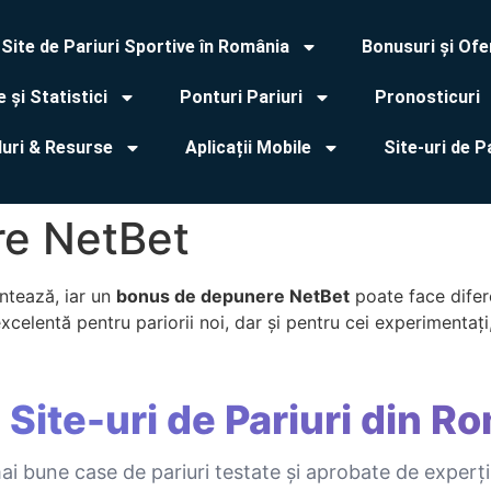
Site de Pariuri Sportive în România
Bonusuri și Ofe
 și Statistici
Ponturi Pariuri
Pronosticuri
duri & Resurse
Aplicații Mobile
Site-uri de P
e NetBet
ontează, iar un
bonus de depunere NetBet
poate face difere
celentă pentru pariorii noi, dar și pentru cei experimentați, 
 Site-uri de Pariuri din R
ai bune case de pariuri testate și aprobate de experții