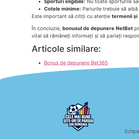
Sporturi eligibile:
Nu toate sporturile sau
Cotele minime:
Pariurile trebuie să aibă
Este important să citiți cu atenție
termenii și 
În concluzie,
bonusul de depunere NetBet
po
vital să rămâneți informați și să pariați respon
Articole similare:
Bonus de depunere Bet365
de
Echipa