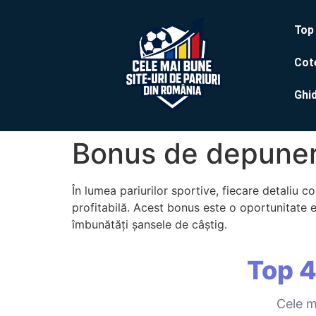
Top 
Cote
Ghi
Bonus de depuner
În lumea pariurilor sportive, fiecare detaliu c
profitabilă. Acest bonus este o oportunitate ex
îmbunătăți șansele de câștig.
Top 4
Cele m