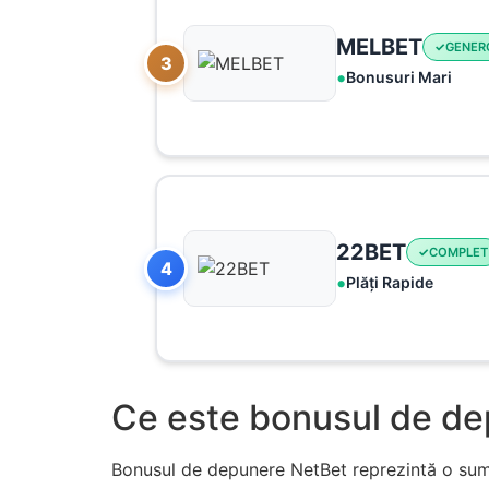
MELBET
GENER
3
Bonusuri Mari
22BET
COMPLET
4
Plăți Rapide
Ce este bonusul de d
Bonusul de depunere NetBet reprezintă o sumă 