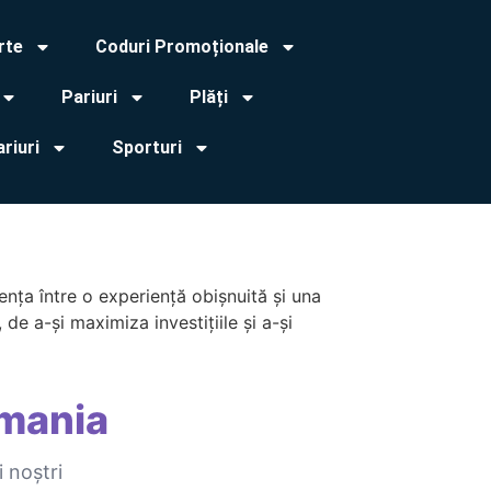
rte
Coduri Promoționale
Pariuri
Plăți
ariuri
Sporturi
nța între o experiență obișnuită și una
de a-și maximiza investițiile și a-și
omania
 noștri