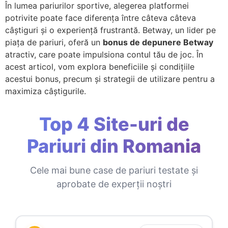
În lumea pariurilor sportive, alegerea platformei
potrivite poate face diferența între câteva câteva
câștiguri și o experiență frustrantă. Betway, un lider pe
piața de pariuri, oferă un
bonus de depunere Betway
atractiv, care poate impulsiona contul tău de joc. În
acest articol, vom explora beneficiile și condițiile
acestui bonus, precum și strategii de utilizare pentru a
maximiza câștigurile.
Top 4 Site-uri de
Pariuri din Romania
Cele mai bune case de pariuri testate și
aprobate de experții noștri