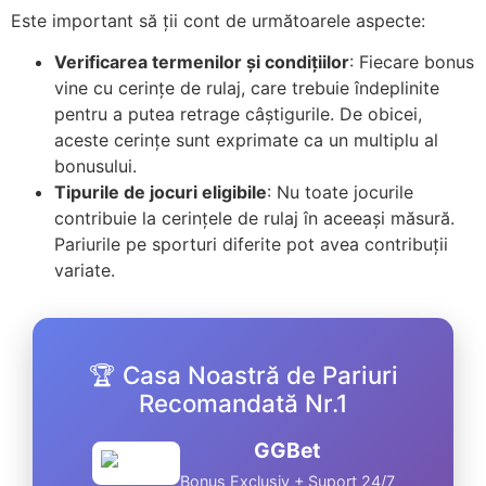
Este important să ții cont de următoarele aspecte:
Verificarea termenilor și condițiilor
: Fiecare bonus
vine cu cerințe de rulaj, care trebuie îndeplinite
pentru a putea retrage câștigurile. De obicei,
aceste cerințe sunt exprimate ca un multiplu al
bonusului.
Tipurile de jocuri eligibile
: Nu toate jocurile
contribuie la cerințele de rulaj în aceeași măsură.
Pariurile pe sporturi diferite pot avea contribuții
variate.
🏆 Casa Noastră de Pariuri
Recomandată Nr.1
GGBet
Bonus Exclusiv + Suport 24/7