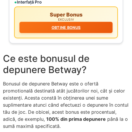
Interfață Pro
Super Bonus
EXCLUSIV
OBȚINE BONUS
Ce este bonusul de
depunere Betway?
Bonusul de depunere Betway este o ofertă
promotională destinată atât jucătorilor noi, cât și celor
existenți. Acesta constă în obținerea unei sume
suplimentare atunci când efectuezi o depunere în contul
tău de joc. De obicei, acest bonus este procentual,
adică, de exemplu,
100% din prima depunere
până la o
sumă maximă specificată.