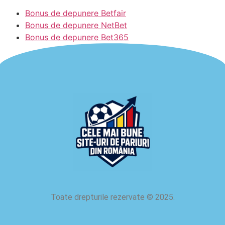
Bonus de depunere Betfair
Bonus de depunere NetBet
Bonus de depunere Bet365
Toate drepturile rezervate
©
2025.