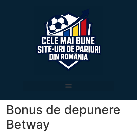
Bonus de depunere
Betway