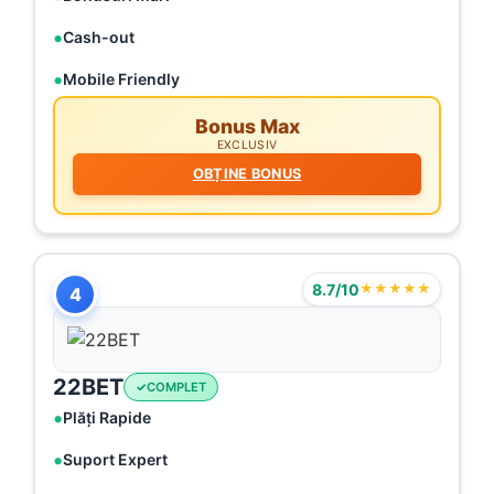
Cash-out
Mobile Friendly
Bonus Max
EXCLUSIV
OBȚINE BONUS
8.7/10
★★★★★
4
22BET
COMPLET
Plăți Rapide
Suport Expert