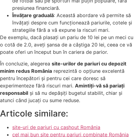
de fotbal sau pe sporturi mai puțin populare, fără
presiunea financiară.
Învățare graduală
: Această abordare vă permite să
învățați despre cum funcționează pariurile, cotele și
strategiile fără a vă expune la riscuri mari.
De exemplu, dacă plasați un pariu de 10 lei pe un meci cu
o cotă de 2.0, aveți șansa de a câștiga 20 lei, ceea ce vă
poate oferi un început bun în cariera de parior.
În concluzie, alegerea
site-urilor de pariuri cu depozit
minim redus România
reprezintă o opțiune excelentă
pentru începători și pentru cei care doresc să
experimenteze fără riscuri mari.
Amintiți-vă să pariați
responsabil
și să nu depășiți bugetul stabilit, chiar și
atunci când jucați cu sume reduse.
Articole similare:
site-uri de pariuri cu cashout România
cel mai bun site pentru pariuri combinate România