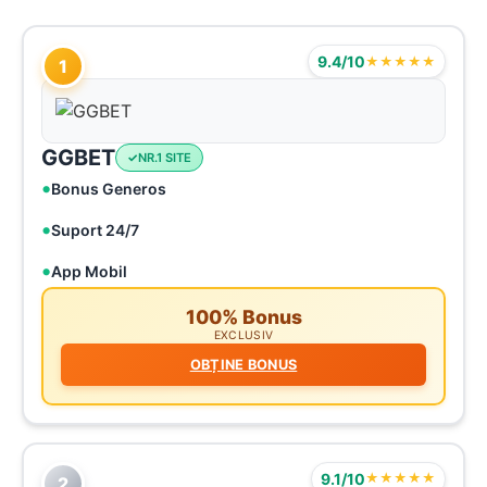
9.4/10
★★★★★
1
GGBET
NR.1 SITE
Bonus Generos
Suport 24/7
App Mobil
100% Bonus
EXCLUSIV
OBȚINE BONUS
9.1/10
★★★★★
2