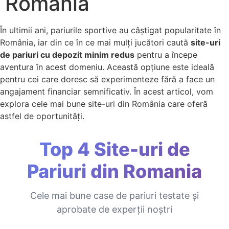
România
În ultimii ani, pariurile sportive au câștigat popularitate în
România, iar din ce în ce mai mulți jucători caută
site-uri
de pariuri cu depozit minim redus
pentru a începe
aventura în acest domeniu. Această opțiune este ideală
pentru cei care doresc să experimenteze fără a face un
angajament financiar semnificativ. În acest articol, vom
explora cele mai bune site-uri din România care oferă
astfel de oportunități.
Top 4 Site-uri de
Pariuri din Romania
Cele mai bune case de pariuri testate și
aprobate de experții noștri