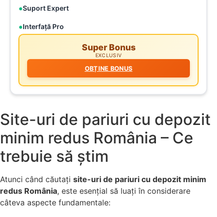
Suport Expert
Interfață Pro
Super Bonus
EXCLUSIV
OBȚINE BONUS
Site-uri de pariuri cu depozit
minim redus România – Ce
trebuie să știm
Atunci când căutați
site-uri de pariuri cu depozit minim
redus România
, este esențial să luați în considerare
câteva aspecte fundamentale: