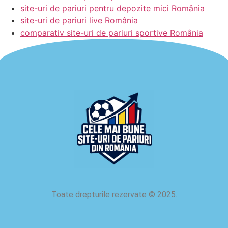
site-uri de pariuri pentru depozite mici România
site-uri de pariuri live România
comparativ site-uri de pariuri sportive România
Toate drepturile rezervate
©
2025.