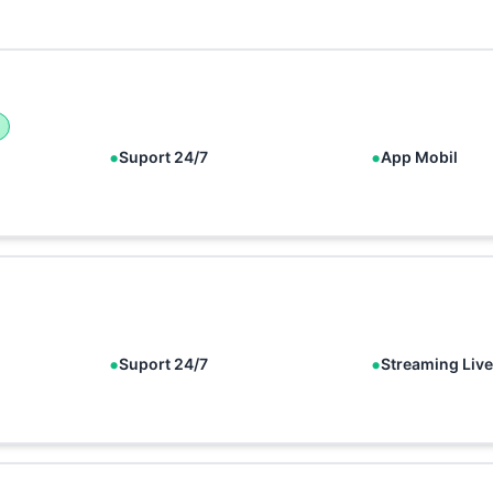
Suport 24/7
App Mobil
Suport 24/7
Streaming Liv