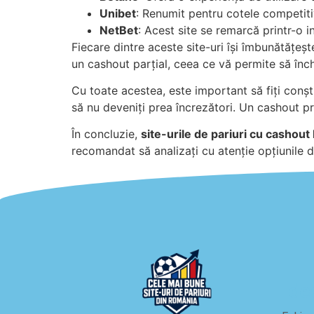
Unibet
: Renumit pentru cotele competiti
NetBet
: Acest site se remarcă printr-o 
Fiecare dintre aceste site-uri își îmbunătățeș
un cashout parțial, ceea ce vă permite să închid
Cu toate acestea, este important să fiți conșt
să nu deveniți prea încrezători. Un cashout p
În concluzie,
site-urile de pariuri cu cashou
recomandat să analizați cu atenție opțiunile di
de