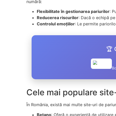
numără:
Flexibilitate în gestionarea pariurilor
: P
Reducerea riscurilor
: Dacă o echipă pe 
Controlul emoțiilor
: Le permite pariorilo
🏆 
Bo
Cele mai populare site
În România, există mai multe site-uri de pariu
Betano
: Oferă o experiență de utilizare