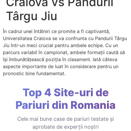
Craiova vs Pandurii
Târgu Jiu
În cadrul unei întâlniri ce promite a fi captivantă,
Universitatea Craiova se va confrunta cu Pandurii Târgu
Jiu într-un meci crucial pentru ambele echipe. Cu un
parcurs variabil în campionat, ambele formații caută să
își îmbunătățească poziția în clasament. Iată câteva
aspecte importante de luat în considerare pentru un
pronostic bine fundamentat.
Top 4 Site-uri de
Pariuri din Romania
Cele mai bune case de pariuri testate și
aprobate de experții noștri