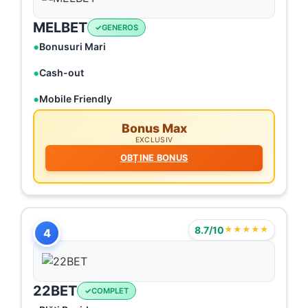
MELBET
GENEROS
Bonusuri Mari
Cash-out
Mobile Friendly
Bonus Max
EXCLUSIV
OBȚINE BONUS
8.7/10
★★★★★
4
22BET
COMPLET