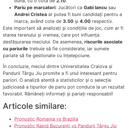
bună, cu o cotă de
2.10
.
Pariu pe marcatori
: Jucători ca
Gabi Iancu
sau
Andrei Cristea
ar putea fi buni candidați pentru a
marca, având cote de
3.50
și
4.00
respectiv.
Este important să analizați și condițiile de joc, cum ar fi
starea terenului și vremea, care pot influența
desfășurarea meciului. De asemenea,
riscurile asociate
cu pariurile
trebuie să fie considerate, iar sumele
pariate să fie gestionate cu înțelepciune.
În concluzie, meciul dintre Universitatea Craiova și
Pandurii Târgu Jiu promite a fi unul interesant pentru
pariori. O analiză atentă a statisticilor și o selecție
judicioasă a tipurilor de pariu pot conduce la un rezultat
favorabil. Rămâneți informați și pariați responsabil!
Articole similare:
Pronostic Romania vs Brazilia
Pronostic Rapid București vs Pandurii Târgu Jiu