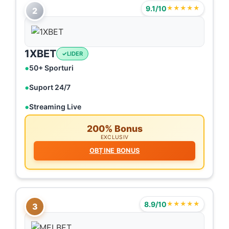
9.1/10
★★★★★
2
1XBET
LIDER
50+ Sporturi
Suport 24/7
Streaming Live
200% Bonus
EXCLUSIV
OBȚINE BONUS
8.9/10
★★★★★
3