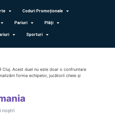
rte
Coduri Promoționale
Pariuri
Plăți
ariuri
Sporturi
R Cluj. Acest duel nu este doar o confruntare
Analizăm forma echipelor, jucătorii cheie și
omania
 noștri