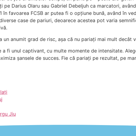
ați pe Darius Olaru sau Gabriel Debeljuh ca marcatori, având
-1 în favoarea FCSB ar putea fi o opțiune bună, având în ved
diverse case de pariuri, deoarece acestea pot varia semnifi
ivă.
a un anumit grad de risc, așa că nu pariați mai mult decât v
a fi unul captivant, cu multe momente de intensitate. Alegeț
aximiza șansele de succes. Fie că pariați pe rezultat, pe mar
lați
uj
rgu Jiu