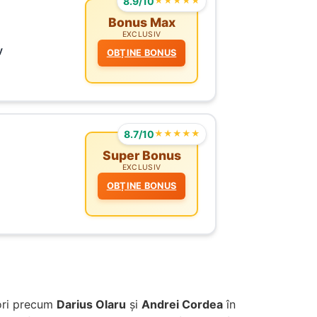
8.9/10
★★★★★
Bonus Max
EXCLUSIV
y
OBȚINE BONUS
8.7/10
★★★★★
Super Bonus
EXCLUSIV
OBȚINE BONUS
tori precum
Darius Olaru
și
Andrei Cordea
în