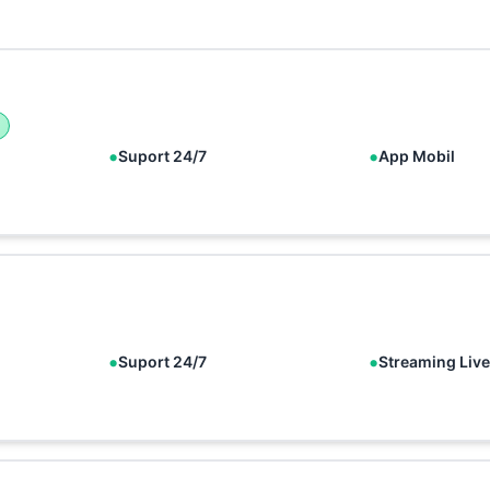
Suport 24/7
App Mobil
Suport 24/7
Streaming Liv