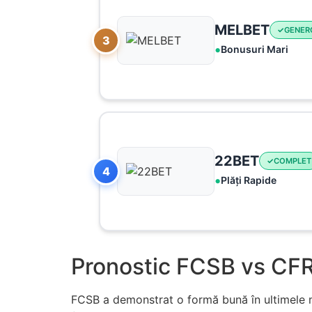
MELBET
GENER
3
Bonusuri Mari
22BET
COMPLET
4
Plăți Rapide
Pronostic FCSB vs CFR
FCSB a demonstrat o formă bună în ultimele me