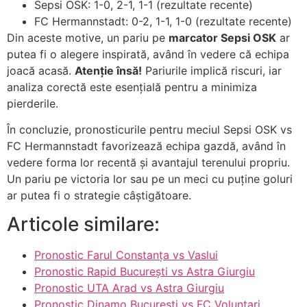
Sepsi OSK: 1-0, 2-1, 1-1 (rezultate recente)
FC Hermannstadt: 0-2, 1-1, 1-0 (rezultate recente)
Din aceste motive, un pariu pe
marcator Sepsi OSK
ar
putea fi o alegere inspirată, având în vedere că echipa
joacă acasă.
Atenție însă!
Pariurile implică riscuri, iar
analiza corectă este esențială pentru a minimiza
pierderile.
În concluzie, pronosticurile pentru meciul Sepsi OSK vs
FC Hermannstadt favorizează echipa gazdă, având în
vedere forma lor recentă și avantajul terenului propriu.
Un pariu pe victoria lor sau pe un meci cu puține goluri
ar putea fi o strategie câștigătoare.
Articole similare:
Pronostic Farul Constanța vs Vaslui
Pronostic Rapid București vs Astra Giurgiu
Pronostic UTA Arad vs Astra Giurgiu
Pronostic Dinamo București vs FC Voluntari