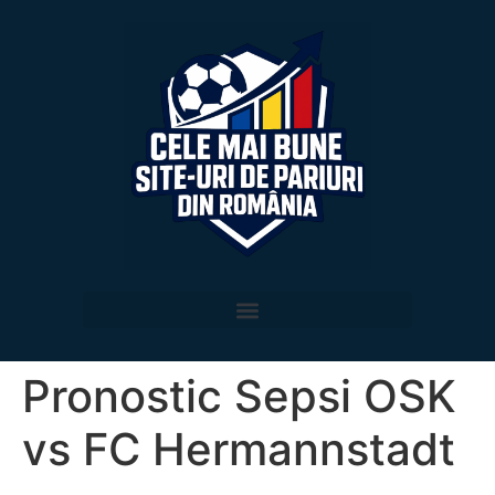
Pronostic Sepsi OSK
vs FC Hermannstadt