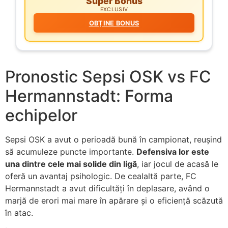
Super Bonus
EXCLUSIV
OBȚINE BONUS
Pronostic Sepsi OSK vs FC
Hermannstadt: Forma
echipelor
Sepsi OSK a avut o perioadă bună în campionat, reușind
să acumuleze puncte importante.
Defensiva lor este
una dintre cele mai solide din ligă
, iar jocul de acasă le
oferă un avantaj psihologic. De cealaltă parte, FC
Hermannstadt a avut dificultăți în deplasare, având o
marjă de erori mai mare în apărare și o eficiență scăzută
în atac.