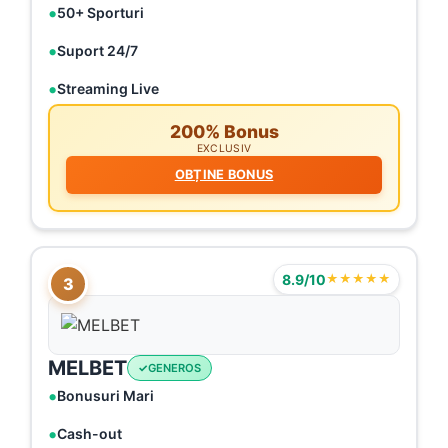
50+ Sporturi
Suport 24/7
Streaming Live
200% Bonus
EXCLUSIV
OBȚINE BONUS
8.9/10
★★★★★
3
MELBET
GENEROS
Bonusuri Mari
Cash-out