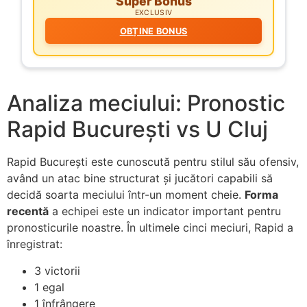
Super Bonus
EXCLUSIV
OBȚINE BONUS
Analiza meciului: Pronostic
Rapid București vs U Cluj
Rapid București este cunoscută pentru stilul său ofensiv,
având un atac bine structurat și jucători capabili să
decidă soarta meciului într-un moment cheie.
Forma
recentă
a echipei este un indicator important pentru
pronosticurile noastre. În ultimele cinci meciuri, Rapid a
înregistrat:
3 victorii
1 egal
1 înfrângere