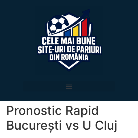
Pronostic Rapid
București vs U Cluj