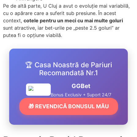
Pe de altă parte, U Cluj a avut o evoluție mai variabilă,
cu o apărare care a suferit sub presiune. În acest
context,
cotele pentru un meci cu mai multe goluri
sunt atractive, iar bet-urile pe „peste 2.5 goluri” ar
putea fi o opțiune viabilă.
🏆 Casa Noastră de Pariuri
Recomandată Nr.1
GGBet
Bonus Exclusiv + Suport 24/7
🎁 REVENDICĂ BONUSUL MĂU