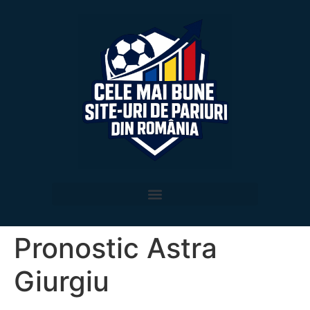
Pronostic Astra
Giurgiu