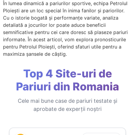
În lumea dinamică a pariurilor sportive, echipa Petrolul
Ploiești are un loc special în inima fanilor și pariorilor.
Cu o istorie bogată și performanțe variate, analiza
detaliată a jocurilor lor poate aduce beneficii
semnificative pentru cei care doresc să plaseze pariuri
informate. În acest articol, vom explora pronosticurile
pentru Petrolul Ploiești, oferind sfaturi utile pentru a
maximiza șansele de câștig.
Top 4 Site-uri de
Pariuri din Romania
Cele mai bune case de pariuri testate și
aprobate de experții noștri