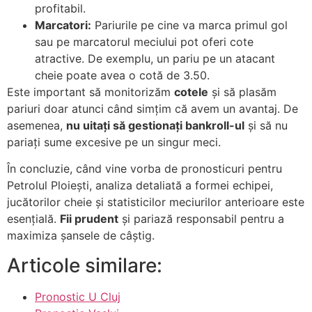
profitabil.
Marcatori:
Pariurile pe cine va marca primul gol
sau pe marcatorul meciului pot oferi cote
atractive. De exemplu, un pariu pe un atacant
cheie poate avea o cotă de 3.50.
Este important să monitorizăm
cotele
și să plasăm
pariuri doar atunci când simțim că avem un avantaj. De
asemenea,
nu uitați să gestionați bankroll-ul
și să nu
pariați sume excesive pe un singur meci.
În concluzie, când vine vorba de pronosticuri pentru
Petrolul Ploiești, analiza detaliată a formei echipei,
jucătorilor cheie și statisticilor meciurilor anterioare este
esențială.
Fii prudent
și pariază responsabil pentru a
maximiza șansele de câștig.
Articole similare:
Pronostic U Cluj