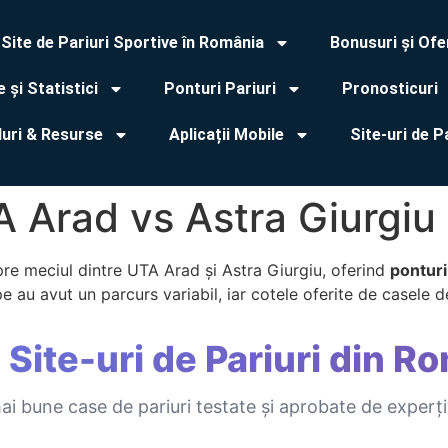
Site de Pariuri Sportive în România
Bonusuri și Ofe
 și Statistici
Ponturi Pariuri
Pronosticuri
duri & Resurse
Aplicații Mobile
Site-uri de P
A Arad vs Astra Giurgiu
pre meciul dintre UTA Arad și Astra Giurgiu, oferind
ponturi
au avut un parcurs variabil, iar cotele oferite de casele de
 Site-uri de Pariuri din R
ai bune case de pariuri testate și aprobate de experții