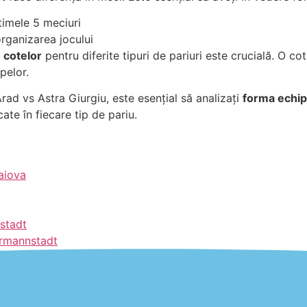
timele 5 meciuri
organizarea jocului
a
cotelor
pentru diferite tipuri de pariuri este crucială. O c
pelor.
rad vs Astra Giurgiu, este esențial să analizați
forma echip
cate în fiecare tip de pariu.
aiova
stadt
ermannstadt