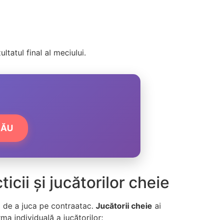
tatul final al meciului.
MĂU
icii și jucătorilor cheie
ța de a juca pe contraatac.
Jucătorii cheie
ai
ma individuală a jucătorilor: