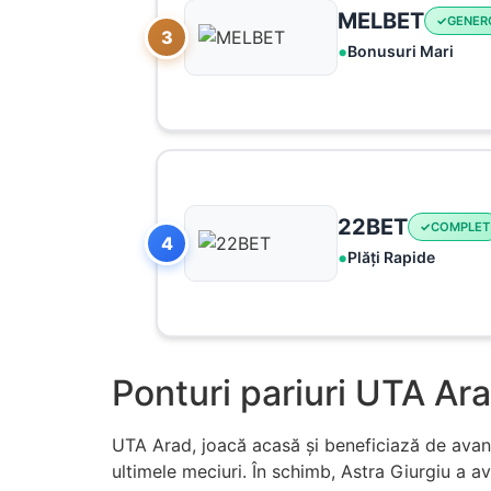
MELBET
GENER
3
Bonusuri Mari
22BET
COMPLET
4
Plăți Rapide
Ponturi pariuri UTA Ar
UTA Arad, joacă acasă și beneficiază de avant
ultimele meciuri. În schimb, Astra Giurgiu a a