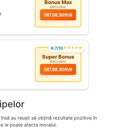
Bonus Max
EXCLUSIV
y
OBȚINE BONUS
8.7/10
★★★★★
Super Bonus
EXCLUSIV
OBȚINE BONUS
ipelor
, însă au reușit să obțină rezultate pozitive în
ce le poate afecta moralul.