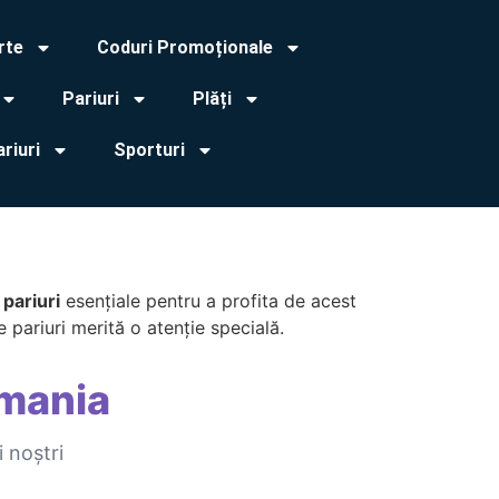
rte
Coduri Promoționale
Pariuri
Plăți
ariuri
Sporturi
 pariuri
esențiale pentru a profita de acest
 pariuri merită o atenție specială.
omania
 noștri