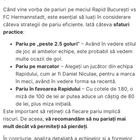
Când vine vorba de pariuri pe meciul Rapid București vs
FC Hermannstadt, este esențial să luați în considerare
câteva strategii de pariu eficiente. Iată câteva
sfaturi
practice
:
Pariu pe „peste 2.5 goluri”
– Având în vedere stilul
de joc al ambelor echipe, este probabil să vedem
multe ocazii de gol.
Pariu pe marcator
– Alegeți un jucător din echipa
Rapidului, cum ar fi Daniel Niculae, pentru a marca
în meci, având în vedere forma sa recentă.
Pariu în favoarea Rapidului
– Cu cotele de 1.80, o
miză de 100 de lei ar putea aduce un câștig de 80
de lei, plus miza inițială.
Este important să rețineți că fiecare pariu implică
riscuri. De aceea,
vă recomandăm să nu pariați mai
mult decât vă permiteți să pierdeți
.
În concluzie, analiza detaliată a echipelor și a formelor