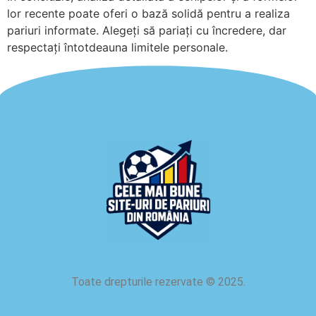
lor recente poate oferi o bază solidă pentru a realiza
pariuri informate. Alegeți să pariați cu încredere, dar
respectați întotdeauna limitele personale.
Toate drepturile rezervate
©
2025.