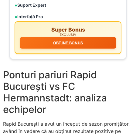
Suport Expert
Interfață Pro
Super Bonus
EXCLUSIV
OBȚINE BONUS
Ponturi pariuri Rapid
București vs FC
Hermannstadt: analiza
echipelor
Rapid București a avut un început de sezon promițător,
având în vedere că au obținut rezultate pozitive pe