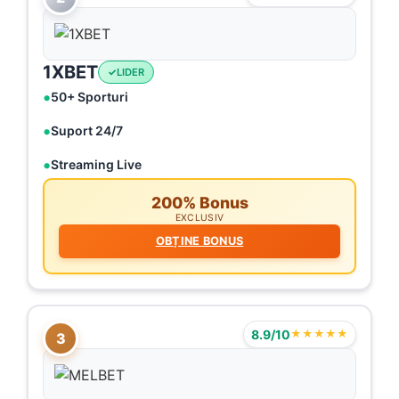
1XBET
LIDER
50+ Sporturi
Suport 24/7
Streaming Live
200% Bonus
EXCLUSIV
OBȚINE BONUS
8.9/10
★★★★★
3