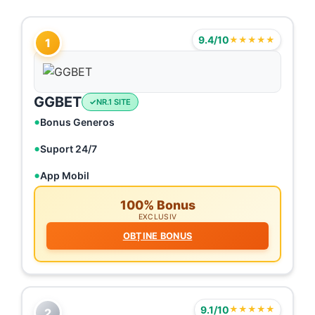
9.4/10
★★★★★
1
GGBET
NR.1 SITE
Bonus Generos
Suport 24/7
App Mobil
100% Bonus
EXCLUSIV
OBȚINE BONUS
9.1/10
★★★★★
2