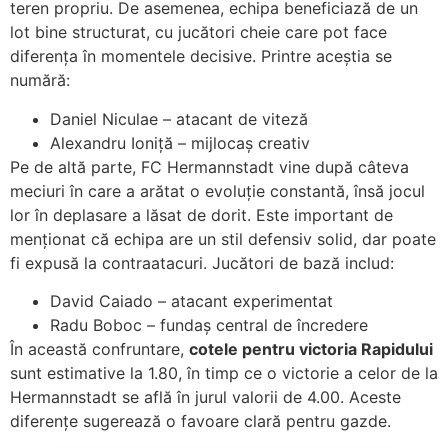
teren propriu. De asemenea, echipa beneficiază de un
lot bine structurat, cu jucători cheie care pot face
diferența în momentele decisive. Printre aceștia se
numără:
Daniel Niculae – atacant de viteză
Alexandru Ioniță – mijlocaș creativ
Pe de altă parte, FC Hermannstadt vine după câteva
meciuri în care a arătat o evoluție constantă, însă jocul
lor în deplasare a lăsat de dorit. Este important de
menționat că echipa are un stil defensiv solid, dar poate
fi expusă la contraatacuri. Jucători de bază includ:
David Caiado – atacant experimentat
Radu Boboc – fundaș central de încredere
În această confruntare,
cotele pentru victoria Rapidului
sunt estimative la 1.80, în timp ce o victorie a celor de la
Hermannstadt se află în jurul valorii de 4.00. Aceste
diferențe sugerează o favoare clară pentru gazde.