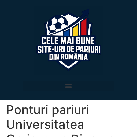
Ponturi pariuri
Universitatea