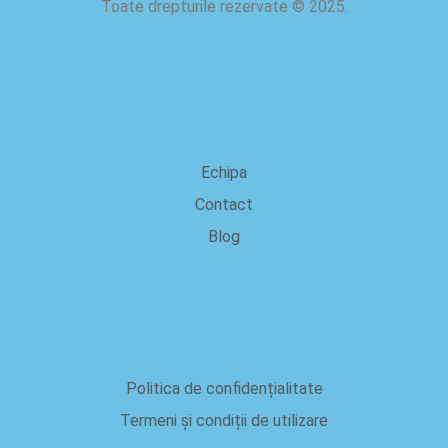
Toate drepturile rezervate
©
2025.
despre noi
Echipa
Contact
Blog
Juridic
Politica de confidențialitate
Termeni și condiții de utilizare