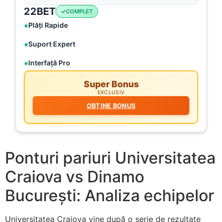
22BET
COMPLET
Plăți Rapide
Suport Expert
Interfață Pro
Super Bonus
EXCLUSIV
OBȚINE BONUS
Ponturi pariuri Universitatea
Craiova vs Dinamo
București: Analiza echipelor
Universitatea Craiova vine după o serie de rezultate