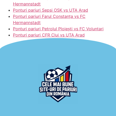
Hermannstadt
Ponturi pariuri Sepsi OSK vs UTA Arad
Ponturi pariuri Farul Constanța vs FC
Hermannstadt
Ponturi pariuri Petrolul Ploiești vs FC Voluntari
Ponturi pariuri CFR Cluj vs UTA Arad