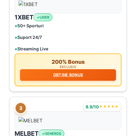
1XBET
LIDER
50+ Sporturi
Suport 24/7
Streaming Live
200% Bonus
EXCLUSIV
OBȚINE BONUS
8.9/10
★★★★★
3
MELBET
GENEROS