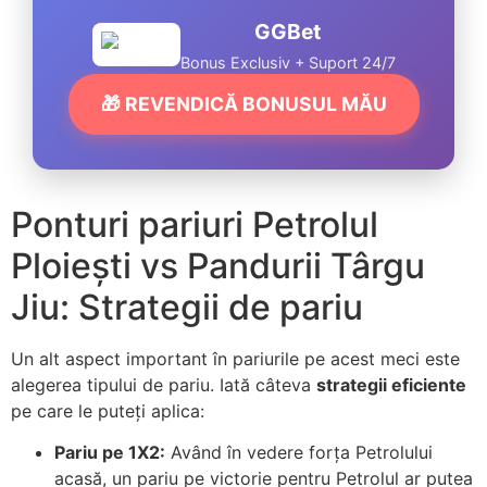
GGBet
Bonus Exclusiv + Suport 24/7
🎁 REVENDICĂ BONUSUL MĂU
Ponturi pariuri Petrolul
Ploiești vs Pandurii Târgu
Jiu: Strategii de pariu
Un alt aspect important în pariurile pe acest meci este
alegerea tipului de pariu. Iată câteva
strategii eficiente
pe care le puteți aplica:
Pariu pe 1X2:
Având în vedere forța Petrolului
acasă, un pariu pe victorie pentru Petrolul ar putea