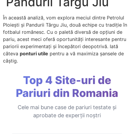
Pandurii Târgu Jiu
În această analiză, vom explora meciul dintre Petrolul
Ploiești și Pandurii Târgu Jiu, două echipe cu tradiție în
fotbalul românesc. Cu o paletă diversă de opțiuni de
pariu, acest meci oferă oportunități interesante pentru
pariorii experimentați și începători deopotrivă. Iată
câteva
ponturi utile
pentru a vă maximiza șansele de
câștig.
Top 4 Site-uri de
Pariuri din Romania
Cele mai bune case de pariuri testate și
aprobate de experții noștri