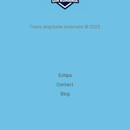
Toate drepturile rezervate
©
2025.
despre noi
Echipa
Contact
Blog
Juridic