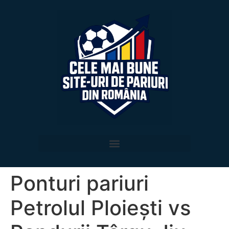
Ponturi pariuri
Petrolul Ploiești vs