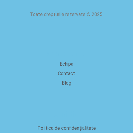
Toate drepturile rezervate
©
2025.
despre noi
Echipa
Contact
Blog
Juridic
Politica de confidențialitate