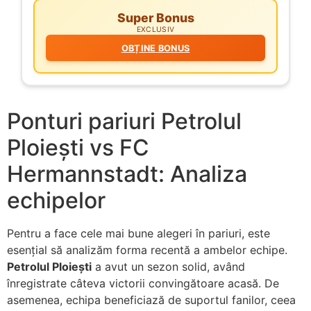
Super Bonus
EXCLUSIV
OBȚINE BONUS
Ponturi pariuri Petrolul
Ploiești vs FC
Hermannstadt: Analiza
echipelor
Pentru a face cele mai bune alegeri în pariuri, este
esențial să analizăm forma recentă a ambelor echipe.
Petrolul Ploiești
a avut un sezon solid, având
înregistrate câteva victorii convingătoare acasă. De
asemenea, echipa beneficiază de suportul fanilor, ceea