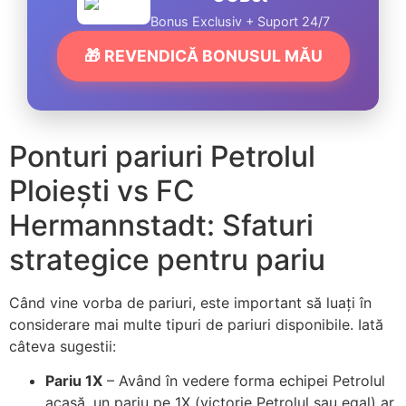
Bonus Exclusiv + Suport 24/7
🎁 REVENDICĂ BONUSUL MĂU
Ponturi pariuri Petrolul
Ploiești vs FC
Hermannstadt: Sfaturi
strategice pentru pariu
Când vine vorba de pariuri, este important să luați în
considerare mai multe tipuri de pariuri disponibile. Iată
câteva sugestii:
Pariu 1X
– Având în vedere forma echipei Petrolul
acasă, un pariu pe 1X (victorie Petrolul sau egal) ar