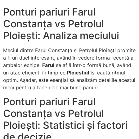
Ponturi pariuri Farul
Constanța vs Petrolul
Ploiești: Analiza meciului
Meciul dintre Farul Constanța și Petrolul Ploiești promite
a fi un duel interesant, având în vedere forma recentă a
ambelor echipe.
Farul
se află într-o formă bună, având
un atac eficient, în timp ce
Ploieștiul
își caută ritmul
optim. Așadar, este esențial să analizăm detaliile acestui
meci pentru a face cele mai bune pariuri.
Ponturi pariuri Farul
Constanța vs Petrolul
Ploiești: Statistici și factori
de decizie