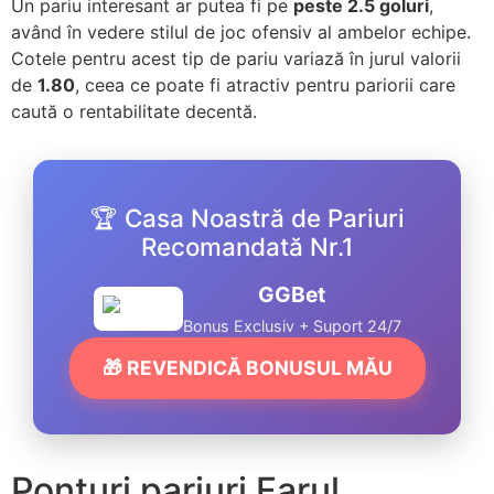
Un pariu interesant ar putea fi pe
peste 2.5 goluri
,
având în vedere stilul de joc ofensiv al ambelor echipe.
Cotele pentru acest tip de pariu variază în jurul valorii
de
1.80
, ceea ce poate fi atractiv pentru pariorii care
caută o rentabilitate decentă.
🏆 Casa Noastră de Pariuri
Recomandată Nr.1
GGBet
Bonus Exclusiv + Suport 24/7
🎁 REVENDICĂ BONUSUL MĂU
Ponturi pariuri Farul