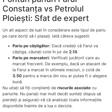
Constanța vs Petrolul
Ploiești: Sfat de expert
Un alt aspect de luat în considerare este tipul de pariu
pe care doriți să-l plasați. Iată câteva sugestii:
Pariu pe câștigător:
Dacă credeți că Farul va
câștiga, căutați cote în jur de
2.10
.
Pariu pe marcatori:
Verificați jucătorii care au
marcat frecvent. De exemplu, dacă un atacant de
la Farul a marcat în ultimele meciuri, o cotă de
3.50
pentru a marca din nou ar putea fi o alegere
bună.
Nu uitați să fiți conștienți de
riscurile asociate
cu
pariurile. Nu pariați mai mult decât sunteți dispus să
pierdeți și asigurați-vă că analizați toate informațiile
disponibile înainte de a lua o decizie.