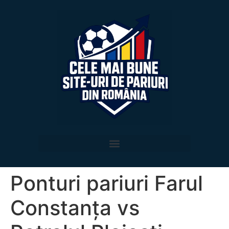
Ponturi pariuri Farul
Constanța vs