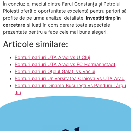
În concluzie, meciul dintre Farul Constanța și Petrolul
Ploiești oferă o oportunitate excelentă pentru pariori să
profite de pe urma analizei detaliate.
Investiți timp în
cercetare
și luați în considerare toate aspectele
prezentate pentru a face cele mai bune alegeri.
Articole similare:
Ponturi pariuri UTA Arad vs U Cluj
Ponturi pariuri UTA Arad vs FC Hermannstadt
Ponturi pariuri Oțelul Galați vs Vaslui
Ponturi pariuri Universitatea Craiova vs UTA Arad
Ponturi pariuri Dinamo București vs Pandurii Târgu
Jiu