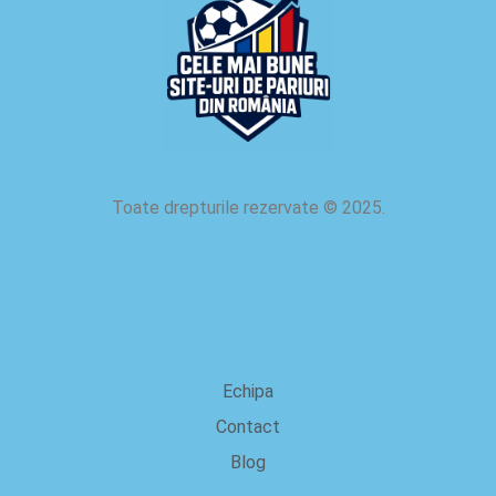
Toate drepturile rezervate
©
2025.
despre noi
Echipa
Contact
Blog