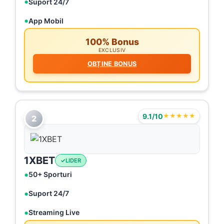
Suport 24/7
App Mobil
100% Bonus
EXCLUSIV
OBȚINE BONUS
9.1/10
★★★★★
2
1XBET
LIDER
50+ Sporturi
Suport 24/7
Streaming Live