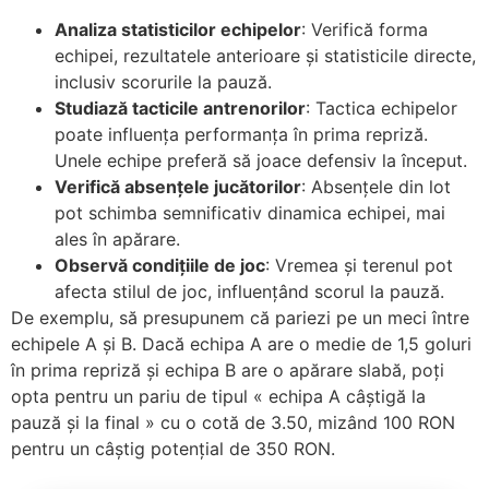
Analiza statisticilor echipelor
: Verifică forma
echipei, rezultatele anterioare și statisticile directe,
inclusiv scorurile la pauză.
Studiază tacticile antrenorilor
: Tactica echipelor
poate influența performanța în prima repriză.
Unele echipe preferă să joace defensiv la început.
Verifică absențele jucătorilor
: Absențele din lot
pot schimba semnificativ dinamica echipei, mai
ales în apărare.
Observă condițiile de joc
: Vremea și terenul pot
afecta stilul de joc, influențând scorul la pauză.
De exemplu, să presupunem că pariezi pe un meci între
echipele A și B. Dacă echipa A are o medie de 1,5 goluri
în prima repriză și echipa B are o apărare slabă, poți
opta pentru un pariu de tipul « echipa A câștigă la
pauză și la final » cu o cotă de 3.50, mizând 100 RON
pentru un câștig potențial de 350 RON.