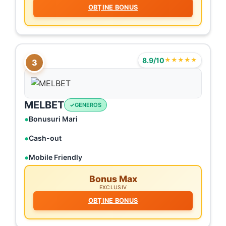
OBȚINE BONUS
8.9/10
★★★★★
3
MELBET
GENEROS
Bonusuri Mari
Cash-out
Mobile Friendly
Bonus Max
EXCLUSIV
OBȚINE BONUS