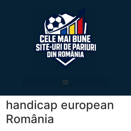
handicap european
România