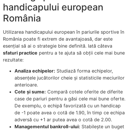
handicapului european
România
Utilizarea handicapului european în pariurile sportive în
România poate fi extrem de avantajoasă, dar este
esențial să ai o strategie bine definită. Iată câteva
sfaturi practice
pentru a te ajuta să obții cele mai bune
rezultate:
Analiza echipelor:
Studiază forma echipelor,
absențele jucătorilor cheie și statisticile meciurilor
anterioare.
Cote și sume:
Compară cotele oferite de diferite
case de pariuri pentru a găsi cele mai bune oferte.
De exemplu, o echipă favorizată cu un handicap
de -1 poate avea o cotă de 1.90, în timp ce echipa
adversă cu +1 ar putea avea o cotă de 2.00.
Managementul bankroll-ului:
Stabilește un buget