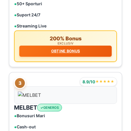
50+ Sporturi
Suport 24/7
Streaming Live
200% Bonus
EXCLUSIV
OBȚINE BONUS
8.9/10
★★★★★
3
MELBET
GENEROS
Bonusuri Mari
Cash-out