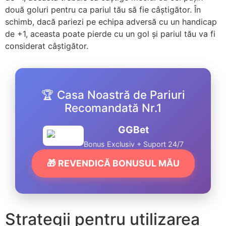
două goluri pentru ca pariul tău să fie câștigător. În
schimb, dacă pariezi pe echipa adversă cu un handicap
de +1, aceasta poate pierde cu un gol și pariul tău va fi
considerat câștigător.
🏆 Casa Noastră de Pariuri
Recomandată Nr.1
GGBet
Bonus Exclusiv + Suport 24/7
🎁 REVENDICĂ BONUSUL MĂU
Strategii pentru utilizarea