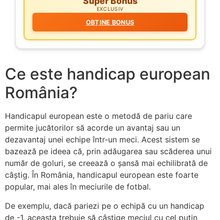
Super Bonus
EXCLUSIV
OBȚINE BONUS
Ce este handicap european
România?
Handicapul european este o metodă de pariu care
permite jucătorilor să acorde un avantaj sau un
dezavantaj unei echipe într-un meci. Acest sistem se
bazează pe ideea că, prin adăugarea sau scăderea unui
număr de goluri, se creează o șansă mai echilibrată de
câștig. În România, handicapul european este foarte
popular, mai ales în meciurile de fotbal.
De exemplu, dacă pariezi pe o echipă cu un handicap
de -1, aceasta trebuie să câștige meciul cu cel puțin