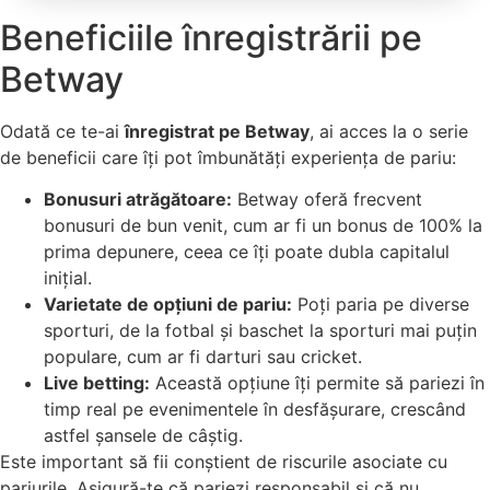
Beneficiile înregistrării pe
Betway
Odată ce te-ai
înregistrat pe Betway
, ai acces la o serie
de beneficii care îți pot îmbunătăți experiența de pariu:
Bonusuri atrăgătoare:
Betway oferă frecvent
bonusuri de bun venit, cum ar fi un bonus de 100% la
prima depunere, ceea ce îți poate dubla capitalul
inițial.
Varietate de opțiuni de pariu:
Poți paria pe diverse
sporturi, de la fotbal și baschet la sporturi mai puțin
populare, cum ar fi darturi sau cricket.
Live betting:
Această opțiune îți permite să pariezi în
timp real pe evenimentele în desfășurare, crescând
astfel șansele de câștig.
Este important să fii conștient de riscurile asociate cu
pariurile. Asigură-te că pariezi responsabil și că nu