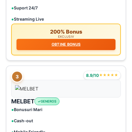
Suport 24/7
Streaming Live
200% Bonus
EXCLUSIV
OBȚINE BONUS
8.9/10
★★★★★
3
MELBET
GENEROS
Bonusuri Mari
Cash-out
Mobile Friendly