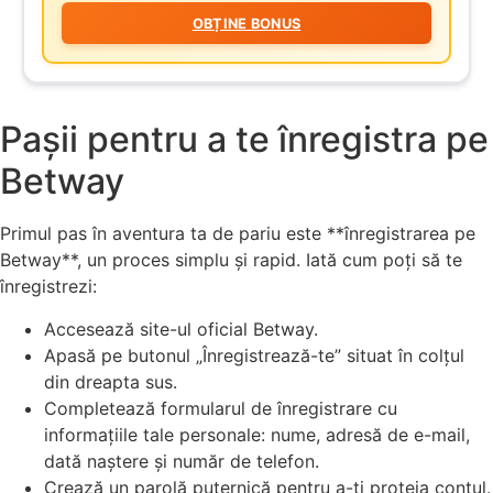
OBȚINE BONUS
Pașii pentru a te înregistra pe
Betway
Primul pas în aventura ta de pariu este **înregistrarea pe
Betway**, un proces simplu și rapid. Iată cum poți să te
înregistrezi:
Accesează site-ul oficial Betway.
Apasă pe butonul „Înregistrează-te” situat în colțul
din dreapta sus.
Completează formularul de înregistrare cu
informațiile tale personale: nume, adresă de e-mail,
dată naștere și număr de telefon.
Crează un parolă puternică pentru a-ți proteja contul.