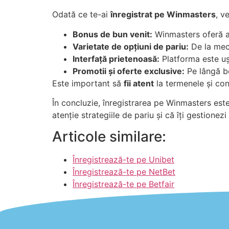
Odată ce te-ai
înregistrat pe Winmasters
, v
Bonus de bun venit:
Winmasters oferă ade
Varietate de opțiuni de pariu:
De la meci
Interfață prietenoasă:
Platforma este ușo
Promotii și oferte exclusive:
Pe lângă bo
Este important să
fii atent
la termenele și con
În concluzie, înregistrarea pe Winmasters este
atenție strategiile de pariu și că îți gestionezi
Articole similare:
Înregistrează-te pe Unibet
Înregistrează-te pe NetBet
Înregistrează-te pe Betfair