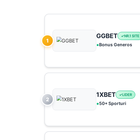
GGBET
NR.1 SITE
1
Bonus Generos
1XBET
LIDER
2
50+ Sporturi