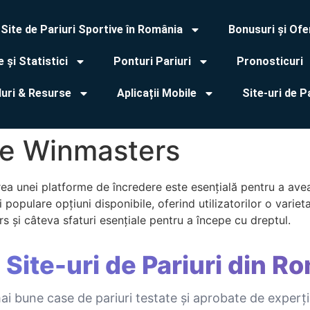
Site de Pariuri Sportive în România
Bonusuri și Ofe
 și Statistici
Ponturi Pariuri
Pronosticuri
duri & Resurse
Aplicații Mobile
Site-uri de P
pe Winmasters
rea unei platforme de încredere este esențială pentru a avea
opulare opțiuni disponibile, oferind utilizatorilor o varieta
 și câteva sfaturi esențiale pentru a începe cu dreptul.
 Site-uri de Pariuri din R
ai bune case de pariuri testate și aprobate de experții