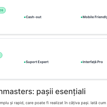
OS
Cash-out
Mobile Friendl
Suport Expert
Interfață Pro
masters: pașii esențiali
lu și rapid, care poate fi realizat în câțiva pași. Iată cum p