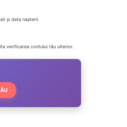
l și data nașterii.
ta verificarea contului tău ulterior.
MĂU