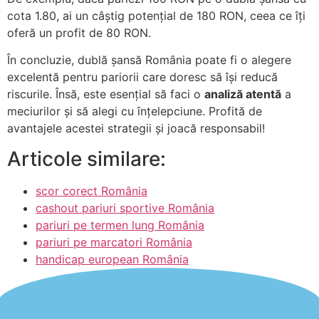
cota 1.80, ai un câștig potențial de 180 RON, ceea ce îți
oferă un profit de 80 RON.
În concluzie, dublă șansă România poate fi o alegere
excelentă pentru pariorii care doresc să își reducă
riscurile. Însă, este esențial să faci o
analiză atentă
a
meciurilor și să alegi cu înțelepciune. Profită de
avantajele acestei strategii și joacă responsabil!
Articole similare:
scor corect România
cashout pariuri sportive România
pariuri pe termen lung România
pariuri pe marcatori România
handicap european România