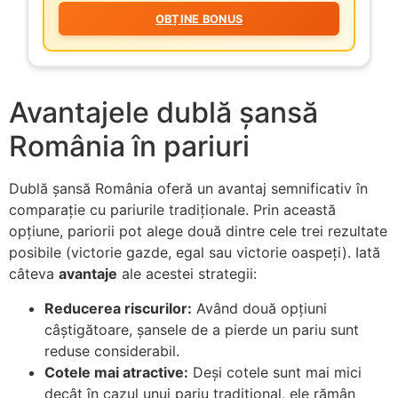
OBȚINE BONUS
Avantajele dublă șansă
România în pariuri
Dublă șansă România oferă un avantaj semnificativ în
comparație cu pariurile tradiționale. Prin această
opțiune, pariorii pot alege două dintre cele trei rezultate
posibile (victorie gazde, egal sau victorie oaspeți). Iată
câteva
avantaje
ale acestei strategii:
Reducerea riscurilor:
Având două opțiuni
câștigătoare, șansele de a pierde un pariu sunt
reduse considerabil.
Cotele mai atractive:
Deși cotele sunt mai mici
decât în cazul unui pariu tradițional, ele rămân