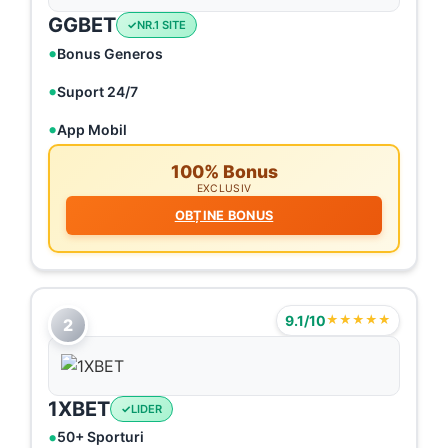
GGBET
NR.1 SITE
Bonus Generos
Suport 24/7
App Mobil
100% Bonus
EXCLUSIV
OBȚINE BONUS
9.1/10
★★★★★
2
1XBET
LIDER
50+ Sporturi