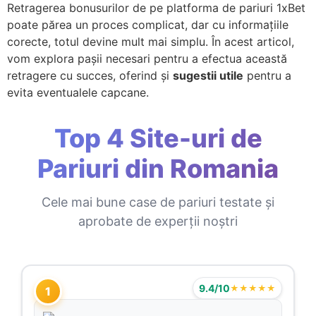
Retragerea bonusurilor de pe platforma de pariuri 1xBet
poate părea un proces complicat, dar cu informațiile
corecte, totul devine mult mai simplu. În acest articol,
vom explora pașii necesari pentru a efectua această
retragere cu succes, oferind și
sugestii utile
pentru a
evita eventualele capcane.
Top 4 Site-uri de
Pariuri din Romania
Cele mai bune case de pariuri testate și
aprobate de experții noștri
9.4/10
★★★★★
1