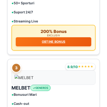
50+ Sporturi
Suport 24/7
Streaming Live
200% Bonus
EXCLUSIV
OBȚINE BONUS
8.9/10
★★★★★
3
MELBET
GENEROS
Bonusuri Mari
Cash-out