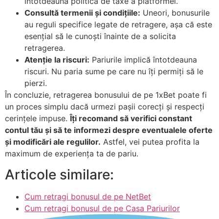
întotdeauna politica de taxe a platformei.
Consultă termenii și condițiile:
Uneori, bonusurile
au reguli specifice legate de retragere, așa că este
esențial să le cunoști înainte de a solicita
retragerea.
Atenție la riscuri:
Pariurile implică întotdeauna
riscuri. Nu paria sume pe care nu îți permiți să le
pierzi.
În concluzie, retragerea bonusului de pe 1xBet poate fi
un proces simplu dacă urmezi pașii corecți și respecți
cerințele impuse.
Îți recomand să verifici constant
contul tău și să te informezi despre eventualele oferte
și modificări ale regulilor.
Astfel, vei putea profita la
maximum de experiența ta de pariu.
Articole similare:
Cum retragi bonusul de pe NetBet
Cum retragi bonusul de pe Casa Pariurilor