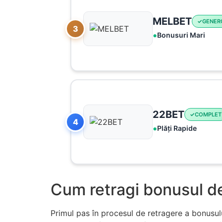
MELBET
GENER
3
Bonusuri Mari
22BET
COMPLET
4
Plăți Rapide
Cum retragi bonusul de
Primul pas în procesul de retragere a bonusul