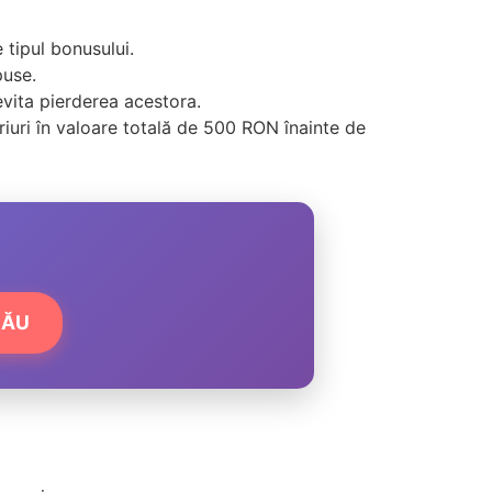
 tipul bonusului.
puse.
 evita pierderea acestora.
riuri în valoare totală de 500 RON înainte de
MĂU