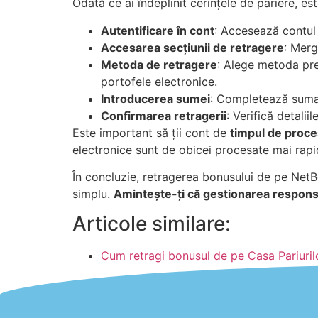
Odată ce ai îndeplinit cerințele de pariere, est
Autentificare în cont
: Accesează contul
Accesarea secțiunii de retragere
: Merg
Metoda de retragere
: Alege metoda pref
portofele electronice.
Introducerea sumei
: Completează suma p
Confirmarea retragerii
: Verifică detali
Este important să ții cont de
timpul de proc
electronice sunt de obicei procesate mai rapi
În concluzie, retragerea bonusului de pe NetB
simplu.
Amintește-ți că gestionarea responsa
Articole similare:
Cum retragi bonusul de pe Casa Pariuril