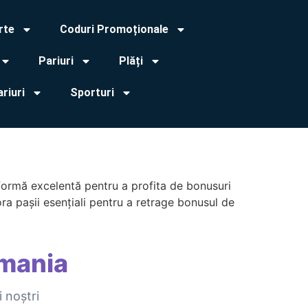
rte
Coduri Promoționale
Pariuri
Plăți
ariuri
Sporturi
atformă excelentă pentru a profita de bonusuri
ora pașii esențiali pentru a retrage bonusul de
omania
 noștri