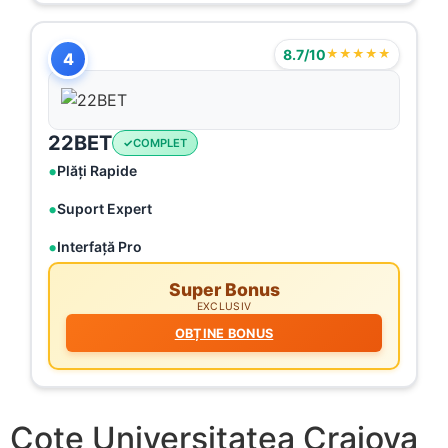
8.7/10
★★★★★
4
22BET
COMPLET
Plăți Rapide
Suport Expert
Interfață Pro
Super Bonus
EXCLUSIV
OBȚINE BONUS
Cote Universitatea Craiova