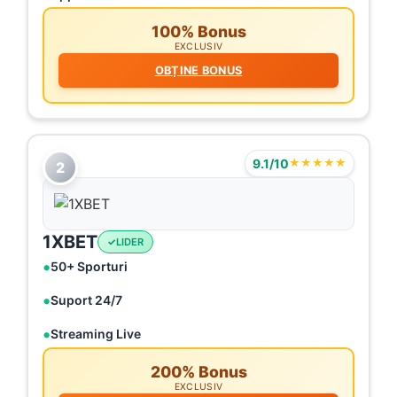
100% Bonus
EXCLUSIV
OBȚINE BONUS
9.1/10
★★★★★
2
1XBET
LIDER
50+ Sporturi
Suport 24/7
Streaming Live
200% Bonus
EXCLUSIV