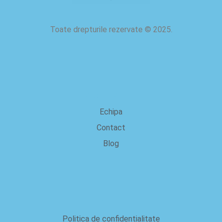
Toate drepturile rezervate
©
2025.
despre noi
Echipa
Contact
Blog
Juridic
Politica de confidențialitate