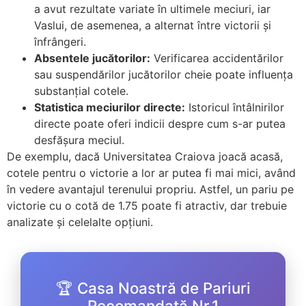
a avut rezultate variate în ultimele meciuri, iar
Vaslui, de asemenea, a alternat între victorii și
înfrângeri.
Absentele jucătorilor:
Verificarea accidentărilor
sau suspendărilor jucătorilor cheie poate influența
substanțial cotele.
Statistica meciurilor directe:
Istoricul întâlnirilor
directe poate oferi indicii despre cum s-ar putea
desfășura meciul.
De exemplu, dacă Universitatea Craiova joacă acasă,
cotele pentru o victorie a lor ar putea fi mai mici, având
în vedere avantajul terenului propriu. Astfel, un pariu pe
victorie cu o cotă de 1.75 poate fi atractiv, dar trebuie
analizate și celelalte opțiuni.
🏆 Casa Noastră de Pariuri
Recomandată Nr.1