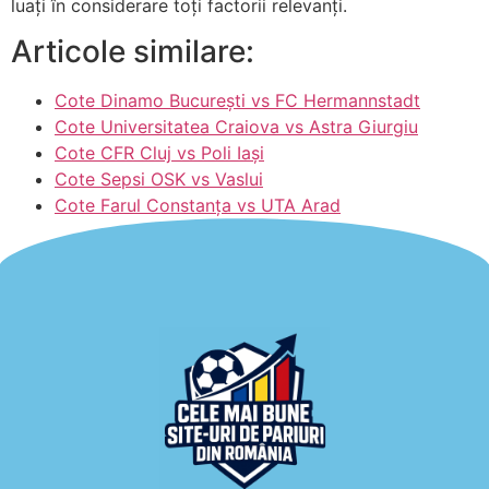
luați în considerare toți factorii relevanți.
Articole similare:
Cote Dinamo București vs FC Hermannstadt
Cote Universitatea Craiova vs Astra Giurgiu
Cote CFR Cluj vs Poli Iași
Cote Sepsi OSK vs Vaslui
Cote Farul Constanța vs UTA Arad